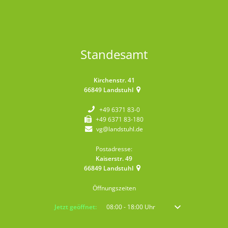
Standesamt
Kirchenstr. 41
66849
Landstuhl
+49 6371 83-0
+49 6371 83-180
vg@landstuhl.de
Postadresse:
Kaiserstr. 49
66849
Landstuhl
Öffnungszeiten
Klicken, um weitere Öffnungs- oder Schließzeiten auszublenden
Jetzt geöffnet:
08:00
-
18:00
Uhr
Von 08:00 bis 18:00 