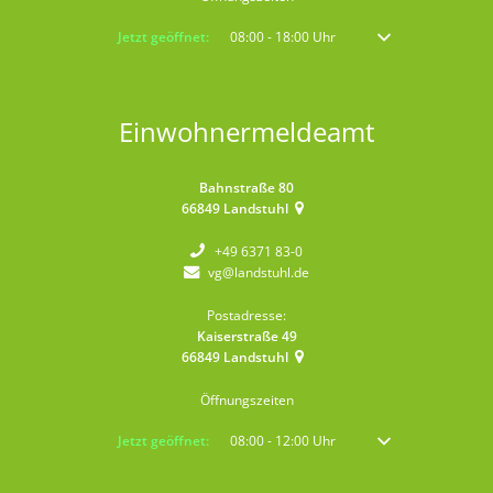
Klicken, um weitere Öffnungs- oder Schließzeiten auszublenden
Jetzt geöffnet:
08:00
-
18:00
Uhr
Von 08:00 bis 18:00 
Einwohnermeldeamt
Bahnstraße 80
66849
Landstuhl
+49 6371 83-0
vg@landstuhl.de
Postadresse:
Kaiserstraße 49
66849
Landstuhl
Öffnungszeiten
Klicken, um weitere Öffnungs- oder Schließzeiten auszublenden
Jetzt geöffnet:
08:00
-
12:00
Uhr
Von 08:00 bis 12:00 