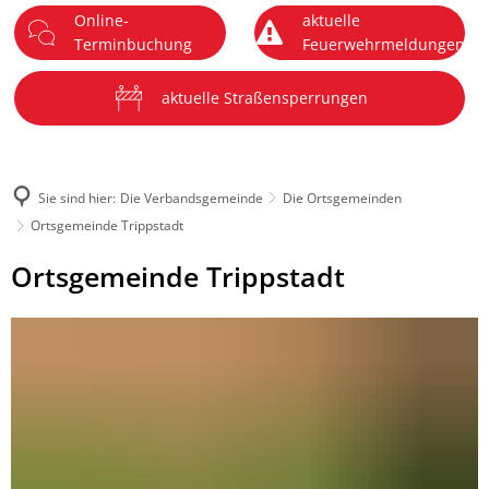
Online-
aktuelle
DE
Terminbuchung
Feuerwehrmeldungen
Menü
aktuelle Straßensperrungen
Sie sind hier:
Die Verbandsgemeinde
Die Ortsgemeinden
Ortsgemeinde Trippstadt
Ortsgemeinde
Ortsgemeinde Trippstadt
Trippstadt