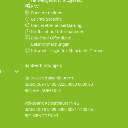
Hinweisgeberschutzgesetz
EDV
Barriere melden
Leichte Sprache
Barrierefreiheitserklärung
Ihr Recht auf Informationen
RSS-Feed Öffentliche
Bekanntmachungen
Intranet - Login für Mitarbeiter*innen
Bankverbindungen:
oder Schließzeiten auszublenden
hr
Von 08:00 bis 18:00 Uhr
Sparkasse Kaiserslautern
IBAN: DE94 5405 0220 0000 0000 83
BIC: MALADE51KLK
Volksbank Kaiserslautern eG
IBAN: DE18 5409 0000 0081 1400 06
BIC: GENODE61KL1