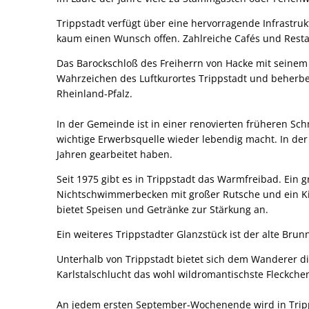
Trippstadt verfügt über eine hervorragende Infrastruk
kaum einen Wunsch offen. Zahlreiche Cafés und Rest
Das Barockschloß des Freiherrn von Hacke mit seinem
Wahrzeichen des Luftkurortes Trippstadt und beherber
Rheinland-Pfalz.
In der Gemeinde ist in einer renovierten früheren Sc
wichtige Erwerbsquelle wieder lebendig macht. In de
Jahren gearbeitet haben.
Seit 1975 gibt es in Trippstadt das Warmfreibad. Ei
Nichtschwimmerbecken mit großer Rutsche und ein Ki
bietet Speisen und Getränke zur Stärkung an.
Ein weiteres Trippstadter Glanzstück ist der alte Br
Unterhalb von Trippstadt bietet sich dem Wanderer di
Karlstalschlucht das wohl wildromantischste Fleckche
An jedem ersten September-Wochenende wird in Tripps