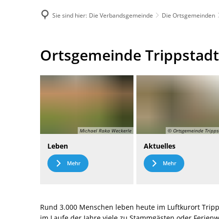
Sie sind hier:
Die Verbandsgemeinde
Die Ortsgemeinden
DE
Menü
Kontak
Ortsgemeinde
Ortsgemeinde Trippstadt
Trippstadt
Michael Raka Weckerle
© Ortsgemeinde Tripps
Leben
Aktuelles
Mehr
Mehr
Rund 3.000 Menschen leben heute im Luftkurort Tripp
im Laufe der Jahre viele zu Stammgästen oder Ferie