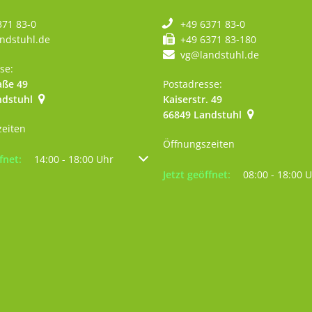
371 83-0
+49 6371 83-0
ndstuhl.de
+49 6371 83-180
vg@landstuhl.de
se:
aße 49
Postadresse:
ndstuhl
Kaiserstr. 49
szublenden
:00 Uhr
66849
Landstuhl
zeiten
Öffnungszeiten
um weitere Öffnungs- oder Schließzeiten auszublenden
fnet:
14:00
-
18:00
Uhr
Von 14:00 bis 18:00 Uhr
Klicken, um weitere Öffnungs- 
Jetzt geöffnet:
08:00
-
18:00
U