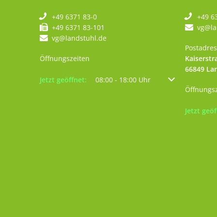
+49 6371 83-0
+49 6
+49 6371 83-101
vg@la
vg@landstuhl.de
Postadres
Öffnungszeiten
Kaiserstr
66849
La
Klicken, um weitere Öffnungs- oder Schließzeiten au
Jetzt geöffnet:
08:00
-
18:00
Uhr
Von 08:00 bis 18
Öffnungs
Klicken, 
Jetzt geöf