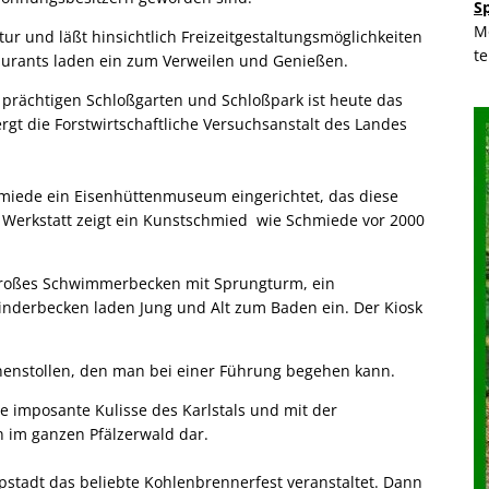
S
M
tur und läßt hinsichtlich Freizeitgestaltungsmöglichkeiten
t
aurants laden ein zum Verweilen und Genießen.
 prächtigen Schloßgarten und Schloßpark ist heute das
gt die Forstwirtschaftliche Versuchsanstalt des Landes
hmiede ein Eisenhüttenmuseum eingerichtet, das diese
r Werkstatt zeigt ein Kunstschmied wie Schmiede vor 2000
n großes Schwimmerbecken mit Sprungturm, ein
nderbecken laden Jung und Alt zum Baden ein. Der Kiosk
unnenstollen, den man bei einer Führung begehen kann.
e imposante Kulisse des Karlstals und mit der
n im ganzen Pfälzerwald dar.
tadt das beliebte Kohlenbrennerfest veranstaltet. Dann