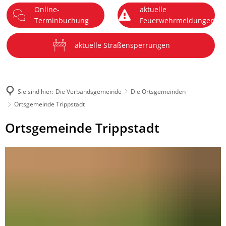
Online-
aktuelle
DE
Terminbuchung
Feuerwehrmeldungen
Menü
aktuelle Straßensperrungen
Sie sind hier:
Die Verbandsgemeinde
Die Ortsgemeinden
Ortsgemeinde Trippstadt
Ortsgemeinde
Ortsgemeinde Trippstadt
Trippstadt