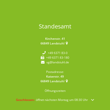
Standesamt
Kirchenstr. 41
66849
Landstuhl
+49 6371 83-0
+49 6371 83-180
vg@landstuhl.de
Postadresse:
Kaiserstr. 49
66849
Landstuhl
Öffnungszeiten
Klicken, um weitere Öffnungs- oder Schließzeiten auszublenden
Geschlossen:
öffnet nächsten Montag um 08:30 Uhr