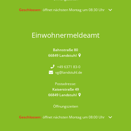
Klicken, um weitere Öffnungs- oder Schließzeiten auszublenden
Geschlossen:
öffnet nächsten Montag um 08:30 Uhr
Einwohnermeldeamt
Bahnstraße 80
66849
Landstuhl
+49 6371 83-0
vg@landstuhl.de
Postadresse:
Kaiserstraße 49
66849
Landstuhl
Öffnungszeiten
Klicken, um weitere Öffnungs- oder Schließzeiten auszublenden
Geschlossen:
öffnet nächsten Montag um 08:00 Uhr