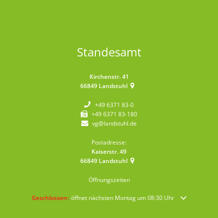
Standesamt
Kirchenstr. 41
66849
Landstuhl
+49 6371 83-0
+49 6371 83-180
vg@landstuhl.de
Postadresse:
Kaiserstr. 49
66849
Landstuhl
Öffnungszeiten
Klicken, um weitere Öffnungs- oder Schließzeiten auszublenden
Geschlossen:
öffnet nächsten Montag um 08:30 Uhr