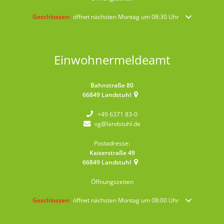
Klicken, um weitere Öffnungs- oder Schließzeiten auszublenden
Geschlossen:
öffnet nächsten Montag um 08:30 Uhr
Einwohnermeldeamt
Bahnstraße 80
66849
Landstuhl
+49 6371 83-0
vg@landstuhl.de
Postadresse:
Kaiserstraße 49
66849
Landstuhl
Öffnungszeiten
Klicken, um weitere Öffnungs- oder Schließzeiten auszublenden
Geschlossen:
öffnet nächsten Montag um 08:00 Uhr