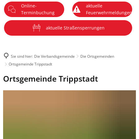
Online-
aktuelle
DE
Terminbuchung
Feuerwehrmeldungen
Menü
aktuelle Straßensperrungen
Sie sind hier:
Die Verbandsgemeinde
Die Ortsgemeinden
Ortsgemeinde Trippstadt
Ortsgemeinde
Ortsgemeinde Trippstadt
Trippstadt