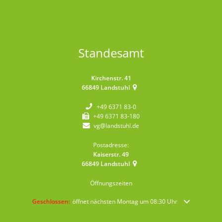
Standesamt
Kirchenstr. 41
66849
Landstuhl
+49 6371 83-0
+49 6371 83-180
vg@landstuhl.de
Postadresse:
Kaiserstr. 49
66849
Landstuhl
Öffnungszeiten
Klicken, um weitere Öffnungs- oder Schließzeiten auszublenden
Geschlossen:
öffnet nächsten Montag um 08:30 Uhr