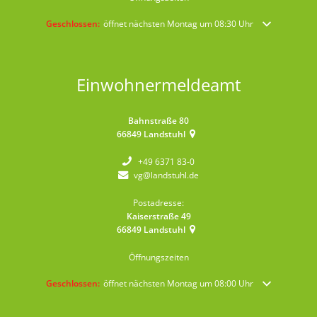
Klicken, um weitere Öffnungs- oder Schließzeiten auszublenden
Geschlossen:
öffnet nächsten Montag um 08:30 Uhr
Einwohnermeldeamt
Bahnstraße 80
66849
Landstuhl
+49 6371 83-0
vg@landstuhl.de
Postadresse:
Kaiserstraße 49
66849
Landstuhl
Öffnungszeiten
Klicken, um weitere Öffnungs- oder Schließzeiten auszublenden
Geschlossen:
öffnet nächsten Montag um 08:00 Uhr