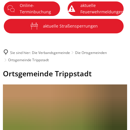
Online-
aktuelle
DE
Terminbuchung
Feuerwehrmeldungen
Menü
aktuelle Straßensperrungen
Sie sind hier:
Die Verbandsgemeinde
Die Ortsgemeinden
Ortsgemeinde Trippstadt
Ortsgemeinde
Ortsgemeinde Trippstadt
Trippstadt