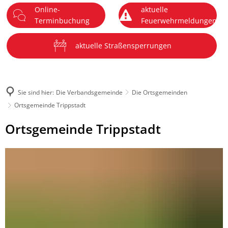
Online-
aktuelle
DE
Terminbuchung
Feuerwehrmeldungen
Menü
aktuelle Straßensperrungen
Sie sind hier:
Die Verbandsgemeinde
Die Ortsgemeinden
Ortsgemeinde Trippstadt
Ortsgemeinde
Ortsgemeinde Trippstadt
Trippstadt