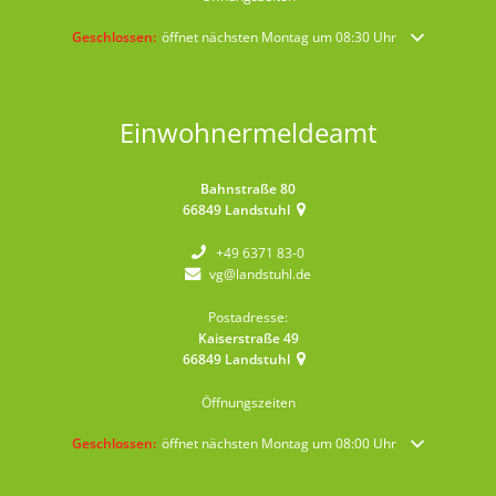
Klicken, um weitere Öffnungs- oder Schließzeiten auszublenden
Geschlossen:
öffnet nächsten Montag um 08:30 Uhr
Einwohnermeldeamt
Bahnstraße 80
66849
Landstuhl
+49 6371 83-0
vg@landstuhl.de
Postadresse:
Kaiserstraße 49
66849
Landstuhl
Öffnungszeiten
Klicken, um weitere Öffnungs- oder Schließzeiten auszublenden
Geschlossen:
öffnet nächsten Montag um 08:00 Uhr