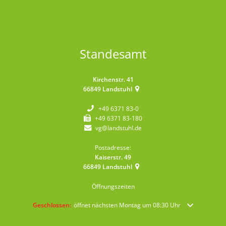
Standesamt
Kirchenstr. 41
66849
Landstuhl
+49 6371 83-0
+49 6371 83-180
vg@landstuhl.de
Postadresse:
Kaiserstr. 49
66849
Landstuhl
Öffnungszeiten
Klicken, um weitere Öffnungs- oder Schließzeiten auszublenden
Geschlossen:
öffnet nächsten Montag um 08:30 Uhr