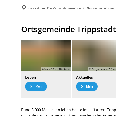
Sie sind hier:
Die Verbandsgemeinde
Die Ortsgemeinden
DE
Menü
Kontak
Ortsgemeinde
Ortsgemeinde Trippstadt
Trippstadt
Michael Raka Weckerle
© Ortsgemeinde Tripps
Leben
Aktuelles
Mehr
Mehr
Rund 3.000 Menschen leben heute im Luftkurort Tripp
im Laufe der Jahre viele zu Stammgästen oder Ferie