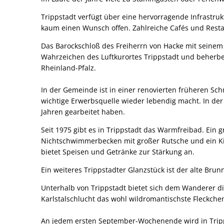
Trippstadt verfügt über eine hervorragende Infrastruk
kaum einen Wunsch offen. Zahlreiche Cafés und Rest
Das Barockschloß des Freiherrn von Hacke mit seinem
Wahrzeichen des Luftkurortes Trippstadt und beherber
Rheinland-Pfalz.
In der Gemeinde ist in einer renovierten früheren Sc
wichtige Erwerbsquelle wieder lebendig macht. In de
Jahren gearbeitet haben.
Seit 1975 gibt es in Trippstadt das Warmfreibad. Ei
Nichtschwimmerbecken mit großer Rutsche und ein Ki
bietet Speisen und Getränke zur Stärkung an.
Ein weiteres Trippstadter Glanzstück ist der alte Br
Unterhalb von Trippstadt bietet sich dem Wanderer di
Karlstalschlucht das wohl wildromantischste Fleckche
An jedem ersten September-Wochenende wird in Tripps