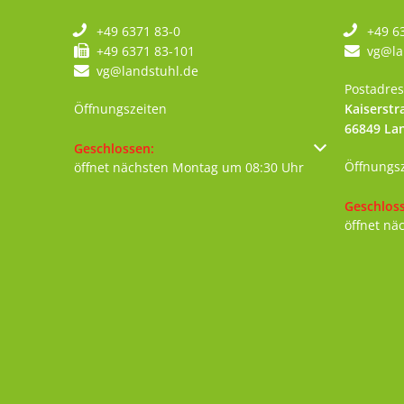
+49 6371 83-0
+49 6
+49 6371 83-101
vg@la
vg@landstuhl.de
Postadres
Öffnungszeiten
Kaiserstr
66849
La
Klicken, um weitere Öffnungs- oder Schließzeiten au
Geschlossen:
Öffnungs
öffnet nächsten Montag um 08:30 Uhr
Klicken, 
Geschlos
öffnet nä