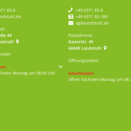
371 83-0
+49 6371 83-0
ndstuhl.de
+49 6371 83-180
vg@landstuhl.de
se:
aße 49
Postadresse:
ndstuhl
Kaiserstr. 49
szublenden
66849
Landstuhl
zeiten
Öffnungszeiten
um weitere Öffnungs- oder Schließzeiten auszublenden
sen:
chsten Montag um 08:00 Uhr
Klicken, um weitere Öffnungs- 
Geschlossen:
öffnet nächsten Montag um 08: