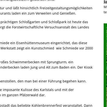
S
M
tur und läßt hinsichtlich Freizeitgestaltungsmöglichkeiten
t
aurants laden ein zum Verweilen und Genießen.
 prächtigen Schloßgarten und Schloßpark ist heute das
gt die Forstwirtschaftliche Versuchsanstalt des Landes
hmiede ein Eisenhüttenmuseum eingerichtet, das diese
r Werkstatt zeigt ein Kunstschmied wie Schmiede vor 2000
n großes Schwimmerbecken mit Sprungturm, ein
nderbecken laden Jung und Alt zum Baden ein. Der Kiosk
unnenstollen, den man bei einer Führung begehen kann.
e imposante Kulisse des Karlstals und mit der
n im ganzen Pfälzerwald dar.
tadt das beliebte Kohlenbrennerfest veranstaltet. Dann