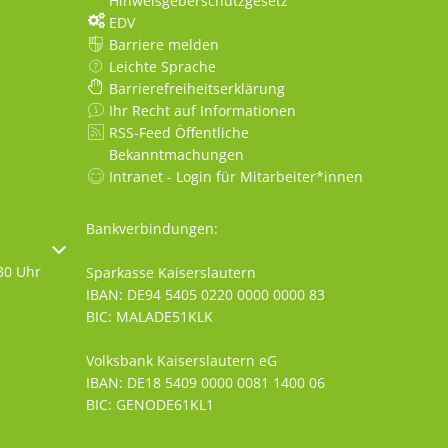
Hinweisgeberschutzgesetz
EDV
Barriere melden
Leichte Sprache
Barrierefreiheitserklärung
Ihr Recht auf Informationen
RSS-Feed Öffentliche
Bekanntmachungen
Intranet - Login für Mitarbeiter*innen
Bankverbindungen:
oder Schließzeiten auszublenden
30 Uhr
Sparkasse Kaiserslautern
IBAN: DE94 5405 0220 0000 0000 83
BIC: MALADE51KLK
Volksbank Kaiserslautern eG
IBAN: DE18 5409 0000 0081 1400 06
BIC: GENODE61KL1