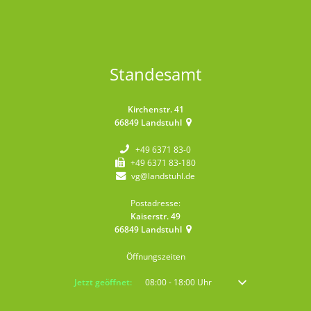
Standesamt
Kirchenstr. 41
66849
Landstuhl
+49 6371 83-0
+49 6371 83-180
vg@landstuhl.de
Postadresse:
Kaiserstr. 49
66849
Landstuhl
Öffnungszeiten
Klicken, um weitere Öffnungs- oder Schließzeiten auszublenden
Jetzt geöffnet:
08:00
-
18:00
Uhr
Von 08:00 bis 18:00 