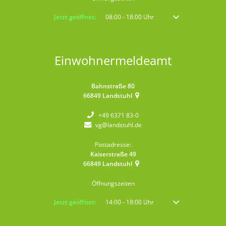
Klicken, um weitere Öffnungs- oder Schließzeiten auszublenden
Jetzt geöffnet:
08:00
-
18:00
Uhr
Von 08:00 bis 18:00 
Einwohnermeldeamt
Bahnstraße 80
66849
Landstuhl
+49 6371 83-0
vg@landstuhl.de
Postadresse:
Kaiserstraße 49
66849
Landstuhl
Öffnungszeiten
Klicken, um weitere Öffnungs- oder Schließzeiten auszublenden
Jetzt geöffnet:
14:00
-
18:00
Uhr
Von 14:00 bis 18:00 