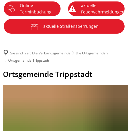
Online-
aktuelle
DE
Terminbuchung
Feuerwehrmeldungen
Menü
aktuelle Straßensperrungen
Sie sind hier:
Die Verbandsgemeinde
Die Ortsgemeinden
Ortsgemeinde Trippstadt
Ortsgemeinde
Ortsgemeinde Trippstadt
Trippstadt