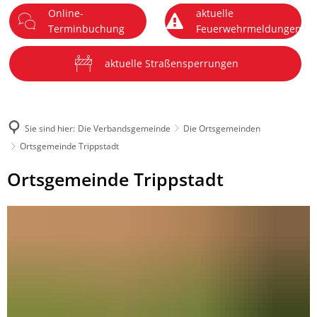
Online-
aktuelle
DE
Terminbuchung
Feuerwehrmeldungen
Menü
aktuelle Straßensperrungen
Sie sind hier:
Die Verbandsgemeinde
Die Ortsgemeinden
Ortsgemeinde Trippstadt
Ortsgemeinde
Ortsgemeinde Trippstadt
Trippstadt