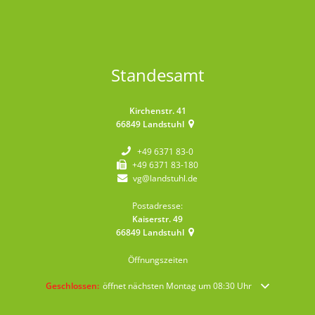
Standesamt
Kirchenstr. 41
66849
Landstuhl
+49 6371 83-0
+49 6371 83-180
vg@landstuhl.de
Postadresse:
Kaiserstr. 49
66849
Landstuhl
Öffnungszeiten
Klicken, um weitere Öffnungs- oder Schließzeiten auszublenden
Geschlossen:
öffnet nächsten Montag um 08:30 Uhr