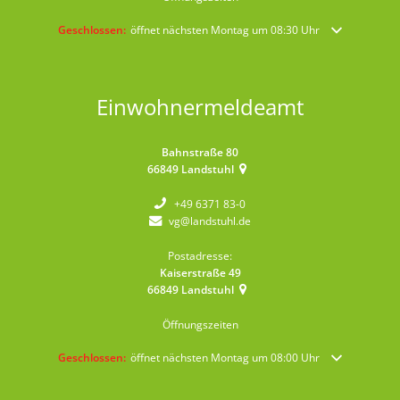
Klicken, um weitere Öffnungs- oder Schließzeiten auszublenden
Geschlossen:
öffnet nächsten Montag um 08:30 Uhr
Einwohnermeldeamt
Bahnstraße 80
66849
Landstuhl
+49 6371 83-0
vg@landstuhl.de
Postadresse:
Kaiserstraße 49
66849
Landstuhl
Öffnungszeiten
Klicken, um weitere Öffnungs- oder Schließzeiten auszublenden
Geschlossen:
öffnet nächsten Montag um 08:00 Uhr