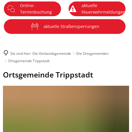
Online-
aktuelle
DE
Terminbuchung
Feuerwehrmeldungen
Menü
aktuelle Straßensperrungen
Sie sind hier:
Die Verbandsgemeinde
Die Ortsgemeinden
Ortsgemeinde Trippstadt
Ortsgemeinde
Ortsgemeinde Trippstadt
Trippstadt