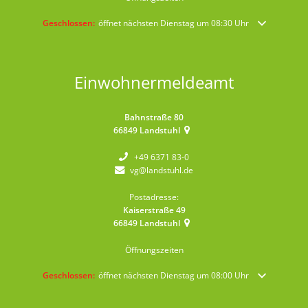
Klicken, um weitere Öffnungs- oder Schließzeiten auszublenden
Geschlossen:
öffnet nächsten Dienstag um 08:30 Uhr
Einwohnermeldeamt
Bahnstraße 80
66849
Landstuhl
+49 6371 83-0
vg@landstuhl.de
Postadresse:
Kaiserstraße 49
66849
Landstuhl
Öffnungszeiten
Klicken, um weitere Öffnungs- oder Schließzeiten auszublenden
Geschlossen:
öffnet nächsten Dienstag um 08:00 Uhr