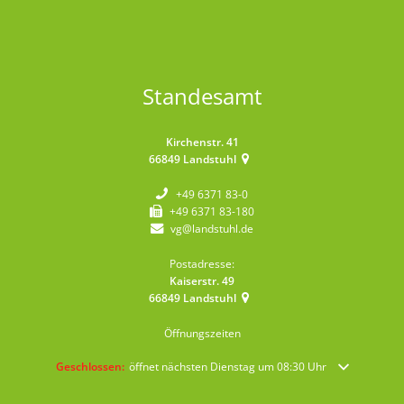
Standesamt
Kirchenstr. 41
66849
Landstuhl
+49 6371 83-0
+49 6371 83-180
vg@landstuhl.de
Postadresse:
Kaiserstr. 49
66849
Landstuhl
Öffnungszeiten
Klicken, um weitere Öffnungs- oder Schließzeiten auszublenden
Geschlossen:
öffnet nächsten Dienstag um 08:30 Uhr