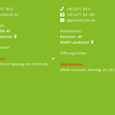
371 83-0
+49 6371 83-0
ndstuhl.de
+49 6371 83-180
vg@landstuhl.de
se:
aße 49
Postadresse:
ndstuhl
Kaiserstr. 49
szublenden
66849
Landstuhl
zeiten
Öffnungszeiten
um weitere Öffnungs- oder Schließzeiten auszublenden
sen:
chsten Montag um 08:00 Uhr
Klicken, um weitere Öffnungs- 
Geschlossen:
öffnet nächsten Montag um 08: