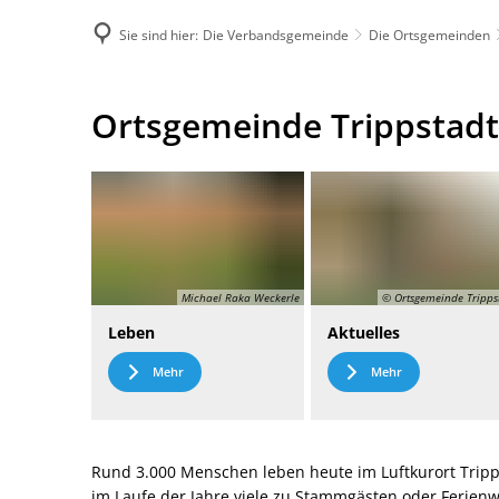
Sie sind hier:
Die Verbandsgemeinde
Die Ortsgemeinden
DE
Menü
Kontak
Ortsgemeinde
Ortsgemeinde Trippstadt
Trippstadt
Michael Raka Weckerle
© Ortsgemeinde Tripps
Leben
Aktuelles
Mehr
Mehr
Rund 3.000 Menschen leben heute im Luftkurort Tripp
im Laufe der Jahre viele zu Stammgästen oder Ferie