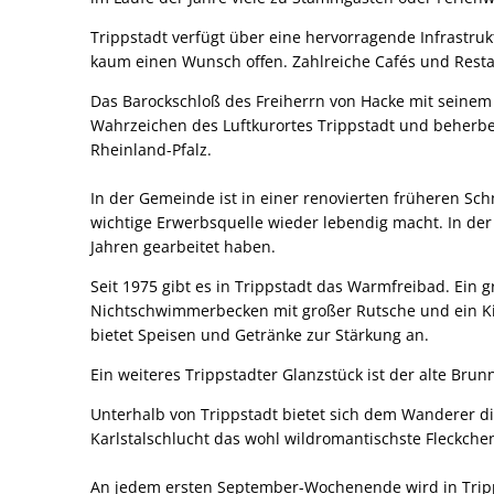
Trippstadt verfügt über eine hervorragende Infrastruk
kaum einen Wunsch offen. Zahlreiche Cafés und Rest
Das Barockschloß des Freiherrn von Hacke mit seinem
Wahrzeichen des Luftkurortes Trippstadt und beherber
Rheinland-Pfalz.
In der Gemeinde ist in einer renovierten früheren Sc
wichtige Erwerbsquelle wieder lebendig macht. In de
Jahren gearbeitet haben.
Seit 1975 gibt es in Trippstadt das Warmfreibad. Ei
Nichtschwimmerbecken mit großer Rutsche und ein Ki
bietet Speisen und Getränke zur Stärkung an.
Ein weiteres Trippstadter Glanzstück ist der alte Br
Unterhalb von Trippstadt bietet sich dem Wanderer di
Karlstalschlucht das wohl wildromantischste Fleckche
An jedem ersten September-Wochenende wird in Tripps