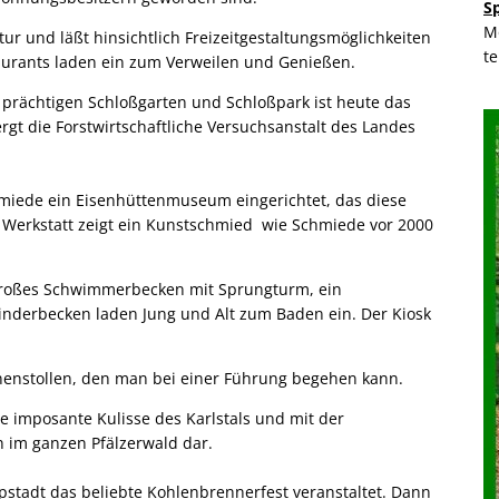
S
M
tur und läßt hinsichtlich Freizeitgestaltungsmöglichkeiten
t
aurants laden ein zum Verweilen und Genießen.
 prächtigen Schloßgarten und Schloßpark ist heute das
gt die Forstwirtschaftliche Versuchsanstalt des Landes
hmiede ein Eisenhüttenmuseum eingerichtet, das diese
r Werkstatt zeigt ein Kunstschmied wie Schmiede vor 2000
n großes Schwimmerbecken mit Sprungturm, ein
nderbecken laden Jung und Alt zum Baden ein. Der Kiosk
unnenstollen, den man bei einer Führung begehen kann.
e imposante Kulisse des Karlstals und mit der
n im ganzen Pfälzerwald dar.
tadt das beliebte Kohlenbrennerfest veranstaltet. Dann