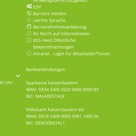
Hinweisgeberschutzgesetz
EDV
Barriere melden
Leichte Sprache
Barrierefreiheitserklärung
Ihr Recht auf Informationen
RSS-Feed Öffentliche
Bekanntmachungen
Intranet - Login für Mitarbeiter*innen
Bankverbindungen:
oder Schließzeiten auszublenden
30 Uhr
Sparkasse Kaiserslautern
IBAN: DE94 5405 0220 0000 0000 83
BIC: MALADE51KLK
Volksbank Kaiserslautern eG
IBAN: DE18 5409 0000 0081 1400 06
BIC: GENODE61KL1