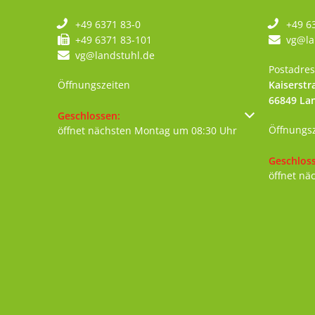
+49 6371 83-0
+49 6
+49 6371 83-101
vg@la
vg@landstuhl.de
Postadres
Öffnungszeiten
Kaiserstr
66849
La
Klicken, um weitere Öffnungs- oder Schließzeiten au
Geschlossen:
Öffnungs
öffnet nächsten Montag um 08:30 Uhr
Klicken, 
Geschlos
öffnet nä