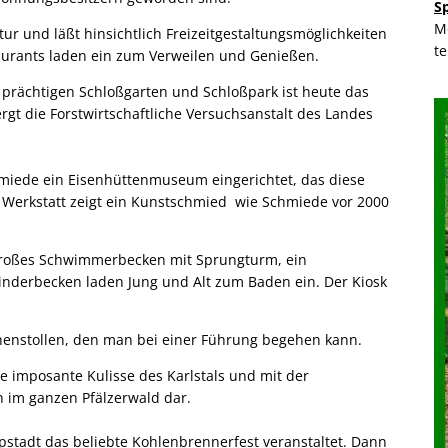
S
M
tur und läßt hinsichtlich Freizeitgestaltungsmöglichkeiten
t
aurants laden ein zum Verweilen und Genießen.
 prächtigen Schloßgarten und Schloßpark ist heute das
gt die Forstwirtschaftliche Versuchsanstalt des Landes
hmiede ein Eisenhüttenmuseum eingerichtet, das diese
r Werkstatt zeigt ein Kunstschmied wie Schmiede vor 2000
n großes Schwimmerbecken mit Sprungturm, ein
nderbecken laden Jung und Alt zum Baden ein. Der Kiosk
unnenstollen, den man bei einer Führung begehen kann.
e imposante Kulisse des Karlstals und mit der
n im ganzen Pfälzerwald dar.
tadt das beliebte Kohlenbrennerfest veranstaltet. Dann