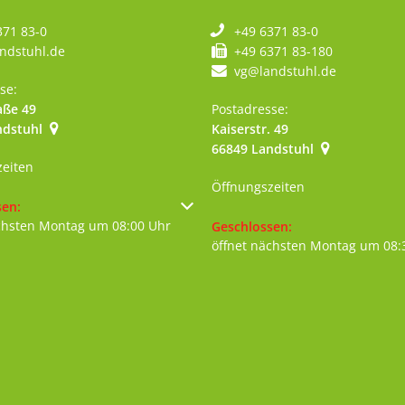
371 83-0
+49 6371 83-0
ndstuhl.de
+49 6371 83-180
vg@landstuhl.de
se:
aße 49
Postadresse:
ndstuhl
Kaiserstr. 49
szublenden
66849
Landstuhl
zeiten
Öffnungszeiten
um weitere Öffnungs- oder Schließzeiten auszublenden
sen:
chsten Montag um 08:00 Uhr
Klicken, um weitere Öffnungs- 
Geschlossen:
öffnet nächsten Montag um 08: