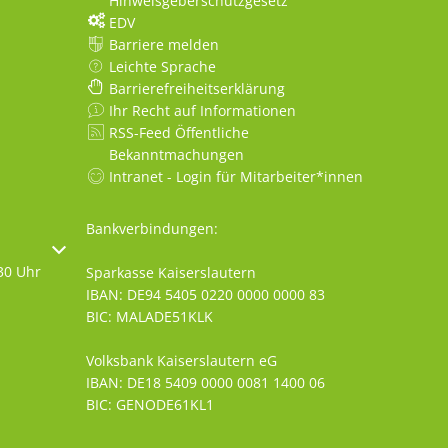
Hinweisgeberschutzgesetz
EDV
Barriere melden
Leichte Sprache
Barrierefreiheitserklärung
Ihr Recht auf Informationen
RSS-Feed Öffentliche
Bekanntmachungen
Intranet - Login für Mitarbeiter*innen
Bankverbindungen:
oder Schließzeiten auszublenden
30 Uhr
Sparkasse Kaiserslautern
IBAN: DE94 5405 0220 0000 0000 83
BIC: MALADE51KLK
Volksbank Kaiserslautern eG
IBAN: DE18 5409 0000 0081 1400 06
BIC: GENODE61KL1