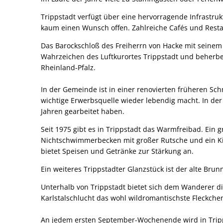
Trippstadt verfügt über eine hervorragende Infrastruk
kaum einen Wunsch offen. Zahlreiche Cafés und Rest
Das Barockschloß des Freiherrn von Hacke mit seinem
Wahrzeichen des Luftkurortes Trippstadt und beherber
Rheinland-Pfalz.
In der Gemeinde ist in einer renovierten früheren Sc
wichtige Erwerbsquelle wieder lebendig macht. In de
Jahren gearbeitet haben.
Seit 1975 gibt es in Trippstadt das Warmfreibad. Ei
Nichtschwimmerbecken mit großer Rutsche und ein Ki
bietet Speisen und Getränke zur Stärkung an.
Ein weiteres Trippstadter Glanzstück ist der alte Br
Unterhalb von Trippstadt bietet sich dem Wanderer di
Karlstalschlucht das wohl wildromantischste Fleckche
An jedem ersten September-Wochenende wird in Tripps