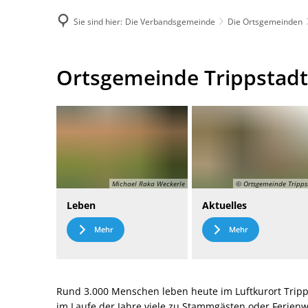
Sie sind hier:
Die Verbandsgemeinde
Die Ortsgemeinden
DE
Menü
Kontak
Ortsgemeinde
Ortsgemeinde Trippstadt
Trippstadt
Michael Raka Weckerle
© Ortsgemeinde Tripps
Leben
Aktuelles
Mehr
Mehr
Rund 3.000 Menschen leben heute im Luftkurort Tripp
im Laufe der Jahre viele zu Stammgästen oder Ferie