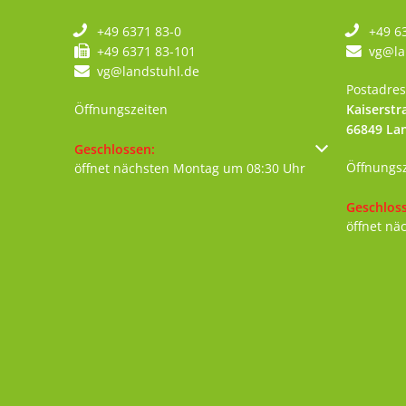
+49 6371 83-0
+49 6
+49 6371 83-101
vg@la
vg@landstuhl.de
Postadres
Öffnungszeiten
Kaiserstr
66849
La
Klicken, um weitere Öffnungs- oder Schließzeiten au
Geschlossen:
Öffnungs
öffnet nächsten Montag um 08:30 Uhr
Klicken, 
Geschlos
öffnet nä