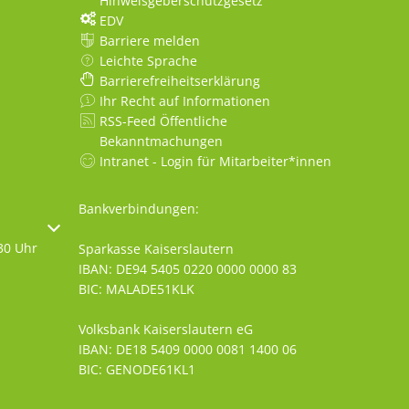
Hinweisgeberschutzgesetz
EDV
Barriere melden
Leichte Sprache
Barrierefreiheitserklärung
Ihr Recht auf Informationen
RSS-Feed Öffentliche
Bekanntmachungen
Intranet - Login für Mitarbeiter*innen
Bankverbindungen:
oder Schließzeiten auszublenden
30 Uhr
Sparkasse Kaiserslautern
IBAN: DE94 5405 0220 0000 0000 83
BIC: MALADE51KLK
Volksbank Kaiserslautern eG
IBAN: DE18 5409 0000 0081 1400 06
BIC: GENODE61KL1