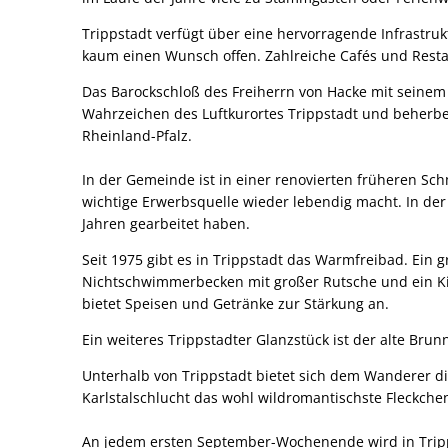
Trippstadt verfügt über eine hervorragende Infrastruk
kaum einen Wunsch offen. Zahlreiche Cafés und Rest
Das Barockschloß des Freiherrn von Hacke mit seinem
Wahrzeichen des Luftkurortes Trippstadt und beherber
Rheinland-Pfalz.
In der Gemeinde ist in einer renovierten früheren Sc
wichtige Erwerbsquelle wieder lebendig macht. In de
Jahren gearbeitet haben.
Seit 1975 gibt es in Trippstadt das Warmfreibad. Ei
Nichtschwimmerbecken mit großer Rutsche und ein Ki
bietet Speisen und Getränke zur Stärkung an.
Ein weiteres Trippstadter Glanzstück ist der alte Br
Unterhalb von Trippstadt bietet sich dem Wanderer di
Karlstalschlucht das wohl wildromantischste Fleckche
An jedem ersten September-Wochenende wird in Tripps