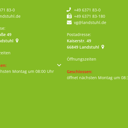
371 83-0
+49 6371 83-0
ndstuhl.de
+49 6371 83-180
vg@landstuhl.de
se:
aße 49
Postadresse:
ndstuhl
Kaiserstr. 49
szublenden
66849
Landstuhl
zeiten
Öffnungszeiten
um weitere Öffnungs- oder Schließzeiten auszublenden
sen:
chsten Montag um 08:00 Uhr
Klicken, um weitere Öffnungs- 
Geschlossen:
öffnet nächsten Montag um 08: