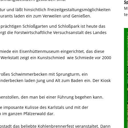
S
M
tur und läßt hinsichtlich Freizeitgestaltungsmöglichkeiten
t
aurants laden ein zum Verweilen und Genießen.
 prächtigen Schloßgarten und Schloßpark ist heute das
gt die Forstwirtschaftliche Versuchsanstalt des Landes
hmiede ein Eisenhüttenmuseum eingerichtet, das diese
r Werkstatt zeigt ein Kunstschmied wie Schmiede vor 2000
n großes Schwimmerbecken mit Sprungturm, ein
nderbecken laden Jung und Alt zum Baden ein. Der Kiosk
unnenstollen, den man bei einer Führung begehen kann.
e imposante Kulisse des Karlstals und mit der
n im ganzen Pfälzerwald dar.
tadt das beliebte Kohlenbrennerfest veranstaltet. Dann