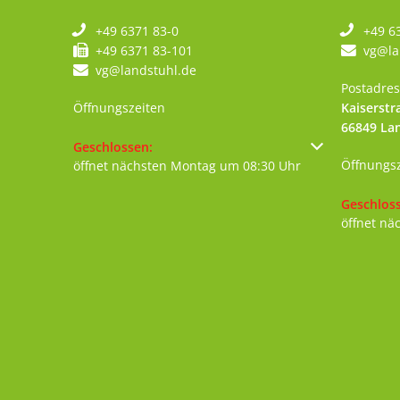
+49 6371 83-0
+49 6
+49 6371 83-101
vg@la
vg@landstuhl.de
Postadres
Öffnungszeiten
Kaiserstr
66849
La
Klicken, um weitere Öffnungs- oder Schließzeiten au
Geschlossen:
Öffnungs
öffnet nächsten Montag um 08:30 Uhr
Klicken, 
Geschlos
öffnet nä