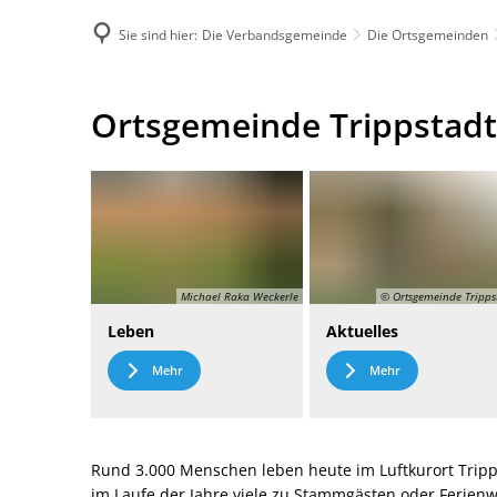
Sie sind hier:
Die Verbandsgemeinde
Die Ortsgemeinden
DE
Menü
Kontak
Ortsgemeinde
Ortsgemeinde Trippstadt
Trippstadt
Michael Raka Weckerle
© Ortsgemeinde Tripps
Leben
Aktuelles
Mehr
Mehr
Rund 3.000 Menschen leben heute im Luftkurort Tripp
im Laufe der Jahre viele zu Stammgästen oder Ferie