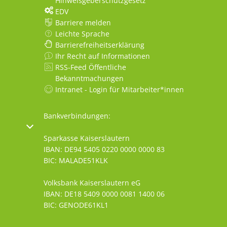
Hinweisgeberschutzgesetz
EDV
Barriere melden
Leichte Sprache
Barrierefreiheitserklärung
Ihr Recht auf Informationen
RSS-Feed Öffentliche
Bekanntmachungen
Intranet - Login für Mitarbeiter*innen
Bankverbindungen:
oder Schließzeiten auszublenden
Sparkasse Kaiserslautern
IBAN: DE94 5405 0220 0000 0000 83
BIC: MALADE51KLK
Volksbank Kaiserslautern eG
IBAN: DE18 5409 0000 0081 1400 06
BIC: GENODE61KL1