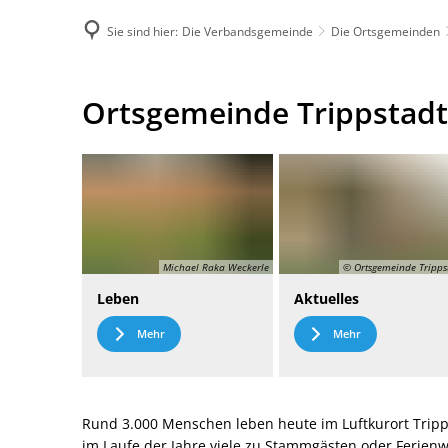
Sie sind hier:
Die Verbandsgemeinde
Die Ortsgemeinden
DE
Menü
Kontak
Ortsgemeinde
Ortsgemeinde Trippstadt
Trippstadt
Michael Raka Weckerle
© Ortsgemeinde Tripps
Leben
Aktuelles
Mehr
Mehr
Rund 3.000 Menschen leben heute im Luftkurort Tripp
im Laufe der Jahre viele zu Stammgästen oder Ferie