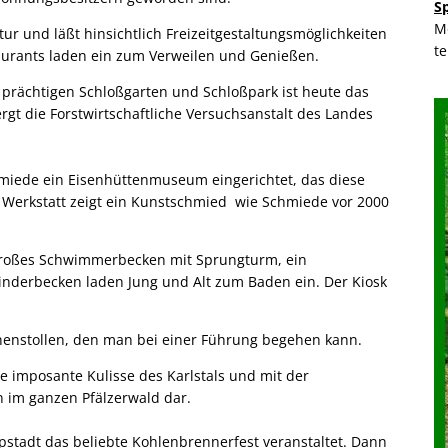
S
M
tur und läßt hinsichtlich Freizeitgestaltungsmöglichkeiten
t
aurants laden ein zum Verweilen und Genießen.
 prächtigen Schloßgarten und Schloßpark ist heute das
gt die Forstwirtschaftliche Versuchsanstalt des Landes
hmiede ein Eisenhüttenmuseum eingerichtet, das diese
r Werkstatt zeigt ein Kunstschmied wie Schmiede vor 2000
n großes Schwimmerbecken mit Sprungturm, ein
nderbecken laden Jung und Alt zum Baden ein. Der Kiosk
unnenstollen, den man bei einer Führung begehen kann.
e imposante Kulisse des Karlstals und mit der
n im ganzen Pfälzerwald dar.
tadt das beliebte Kohlenbrennerfest veranstaltet. Dann