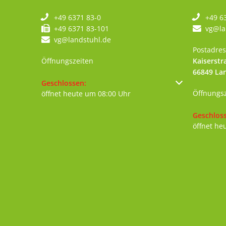
+49 6371 83-0
+49 6
+49 6371 83-101
vg@la
vg@landstuhl.de
Postadres
Öffnungszeiten
Kaiserstr
66849
La
Klicken, um weitere Öffnungs- oder Schließzeiten au
Geschlossen:
Öffnungs
öffnet heute um 08:00 Uhr
Klicken, 
Geschlos
öffnet he