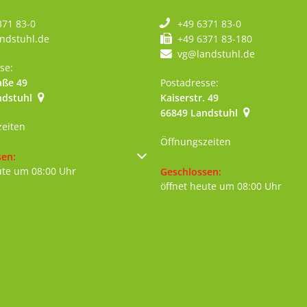
371 83-0
+49 6371 83-0
ndstuhl.de
+49 6371 83-180
vg@landstuhl.de
se:
aße 49
Postadresse:
ndstuhl
Kaiserstr. 49
szublenden
66849
Landstuhl
zeiten
Öffnungszeiten
um weitere Öffnungs- oder Schließzeiten auszublenden
sen:
ute um 08:00 Uhr
Klicken, um weitere Öffnungs- 
Geschlossen:
öffnet heute um 08:00 Uhr