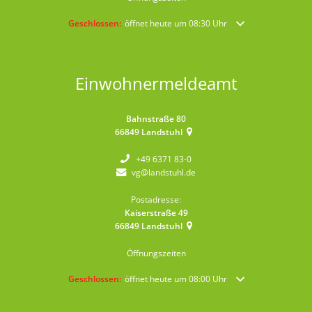
Klicken, um weitere Öffnungs- oder Schließzeiten auszublende
Geschlossen:
öffnet heute um 08:30 Uhr
Einwohnermeldeamt
Bahnstraße 80
66849
Landstuhl
+49 6371 83-0
vg@landstuhl.de
Postadresse:
Kaiserstraße 49
66849
Landstuhl
Öffnungszeiten
Klicken, um weitere Öffnungs- oder Schließzeiten auszublende
Geschlossen:
öffnet heute um 08:00 Uhr