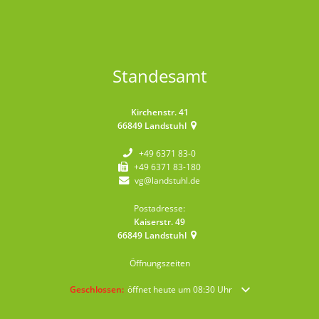
Standesamt
Kirchenstr. 41
66849
Landstuhl
+49 6371 83-0
+49 6371 83-180
vg@landstuhl.de
Postadresse:
Kaiserstr. 49
66849
Landstuhl
Öffnungszeiten
Klicken, um weitere Öffnungs- oder Schließzeiten auszublende
Geschlossen:
öffnet heute um 08:30 Uhr