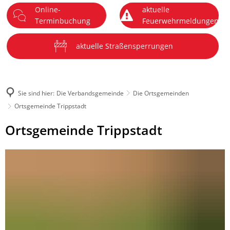
Online-
aktuelle
DE
Terminbuchung
Feuerwehrmeldungen
Menü
aktuelle Straßensperrungen
Sie sind hier:
Die Verbandsgemeinde
Die Ortsgemeinden
Ortsgemeinde Trippstadt
Ortsgemeinde
Ortsgemeinde Trippstadt
Trippstadt