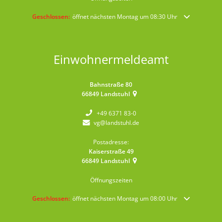
Klicken, um weitere Öffnungs- oder Schließzeiten auszublenden
Geschlossen:
öffnet nächsten Montag um 08:30 Uhr
Einwohnermeldeamt
Bahnstraße 80
66849
Landstuhl
+49 6371 83-0
vg@landstuhl.de
Postadresse:
Kaiserstraße 49
66849
Landstuhl
Öffnungszeiten
Klicken, um weitere Öffnungs- oder Schließzeiten auszublenden
Geschlossen:
öffnet nächsten Montag um 08:00 Uhr