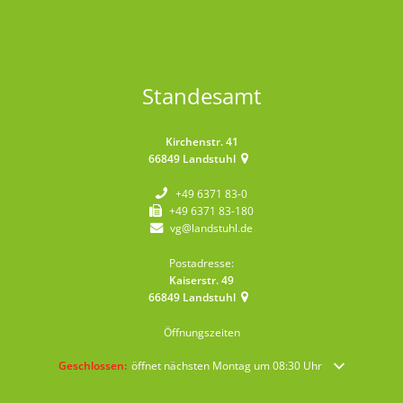
Standesamt
Kirchenstr. 41
66849
Landstuhl
+49 6371 83-0
+49 6371 83-180
vg@landstuhl.de
Postadresse:
Kaiserstr. 49
66849
Landstuhl
Öffnungszeiten
Klicken, um weitere Öffnungs- oder Schließzeiten auszublenden
Geschlossen:
öffnet nächsten Montag um 08:30 Uhr