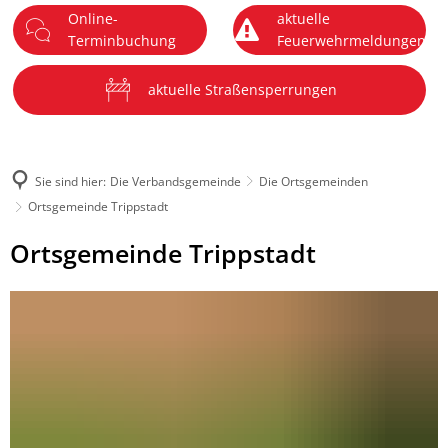
Online-
aktuelle
DE
Terminbuchung
Feuerwehrmeldungen
Menü
aktuelle Straßensperrungen
Sie sind hier:
Die Verbandsgemeinde
Die Ortsgemeinden
Ortsgemeinde Trippstadt
Ortsgemeinde
Ortsgemeinde Trippstadt
Trippstadt