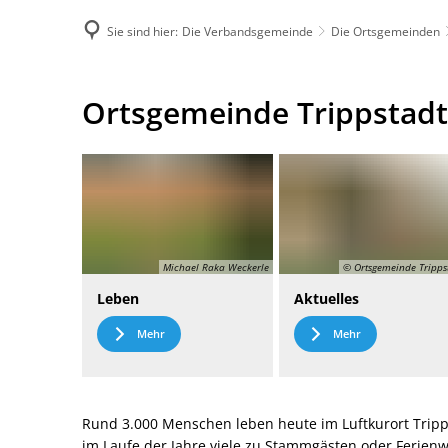
Sie sind hier:
Die Verbandsgemeinde
Die Ortsgemeinden
DE
Menü
Kontak
Ortsgemeinde
Ortsgemeinde Trippstadt
Trippstadt
Michael Raka Weckerle
© Ortsgemeinde Tripps
Leben
Aktuelles
Mehr
Mehr
Rund 3.000 Menschen leben heute im Luftkurort Tripp
im Laufe der Jahre viele zu Stammgästen oder Ferie