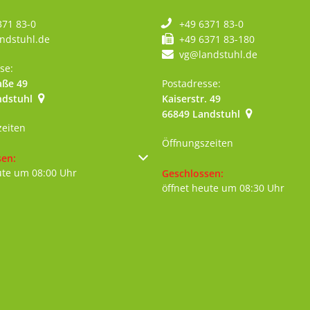
371 83-0
+49 6371 83-0
ndstuhl.de
+49 6371 83-180
vg@landstuhl.de
se:
aße 49
Postadresse:
ndstuhl
Kaiserstr. 49
szublenden
66849
Landstuhl
zeiten
Öffnungszeiten
um weitere Öffnungs- oder Schließzeiten auszublenden
sen:
ute um 08:00 Uhr
Klicken, um weitere Öffnungs- 
Geschlossen:
öffnet heute um 08:30 Uhr