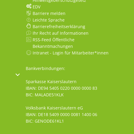
Hinweisgeberschutzgesetz
EDV
Barriere melden
Leichte Sprache
Barrierefreiheitserklärung
Ihr Recht auf Informationen
RSS-Feed Öffentliche
Bekanntmachungen
Intranet - Login für Mitarbeiter*innen
Bankverbindungen:
oder Schließzeiten auszublenden
Sparkasse Kaiserslautern
IBAN: DE94 5405 0220 0000 0000 83
BIC: MALADE51KLK
Volksbank Kaiserslautern eG
IBAN: DE18 5409 0000 0081 1400 06
BIC: GENODE61KL1