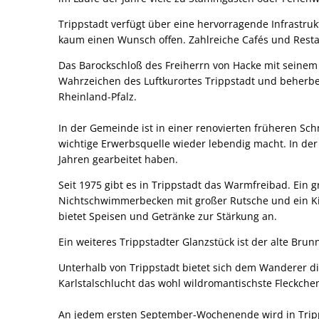
Trippstadt verfügt über eine hervorragende Infrastruk
kaum einen Wunsch offen. Zahlreiche Cafés und Rest
Das Barockschloß des Freiherrn von Hacke mit seinem
Wahrzeichen des Luftkurortes Trippstadt und beherber
Rheinland-Pfalz.
In der Gemeinde ist in einer renovierten früheren Sc
wichtige Erwerbsquelle wieder lebendig macht. In de
Jahren gearbeitet haben.
Seit 1975 gibt es in Trippstadt das Warmfreibad. Ei
Nichtschwimmerbecken mit großer Rutsche und ein Ki
bietet Speisen und Getränke zur Stärkung an.
Ein weiteres Trippstadter Glanzstück ist der alte Br
Unterhalb von Trippstadt bietet sich dem Wanderer di
Karlstalschlucht das wohl wildromantischste Fleckche
An jedem ersten September-Wochenende wird in Tripps