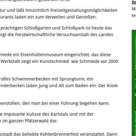
S
M
tur und läßt hinsichtlich Freizeitgestaltungsmöglichkeiten
t
aurants laden ein zum Verweilen und Genießen.
 prächtigen Schloßgarten und Schloßpark ist heute das
gt die Forstwirtschaftliche Versuchsanstalt des Landes
hmiede ein Eisenhüttenmuseum eingerichtet, das diese
r Werkstatt zeigt ein Kunstschmied wie Schmiede vor 2000
n großes Schwimmerbecken mit Sprungturm, ein
nderbecken laden Jung und Alt zum Baden ein. Der Kiosk
unnenstollen, den man bei einer Führung begehen kann.
e imposante Kulisse des Karlstals und mit der
n im ganzen Pfälzerwald dar.
tadt das beliebte Kohlenbrennerfest veranstaltet. Dann