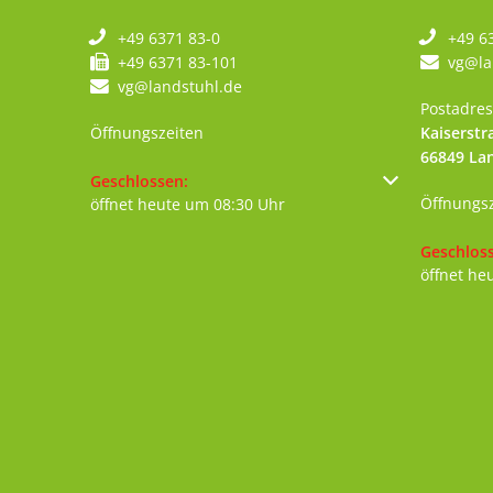
+49 6371 83-0
+49 6
+49 6371 83-101
vg@la
vg@landstuhl.de
Postadres
Öffnungszeiten
Kaiserstr
66849
La
Klicken, um weitere Öffnungs- oder Schließzeiten au
Geschlossen:
Öffnungs
öffnet heute um 08:30 Uhr
Klicken, 
Geschlos
öffnet he