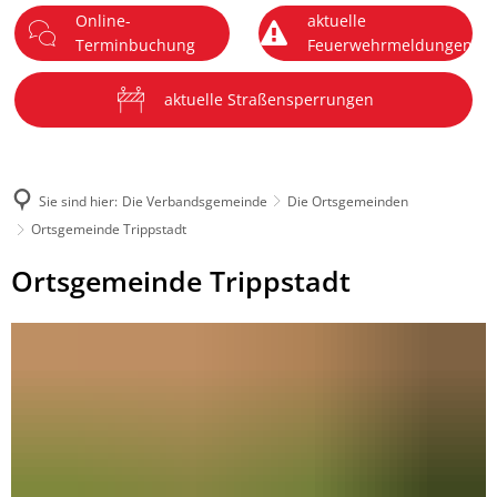
Online-
aktuelle
DE
Terminbuchung
Feuerwehrmeldungen
Menü
aktuelle Straßensperrungen
Sie sind hier:
Die Verbandsgemeinde
Die Ortsgemeinden
Ortsgemeinde Trippstadt
Ortsgemeinde
Ortsgemeinde Trippstadt
Trippstadt