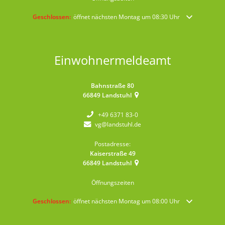
Klicken, um weitere Öffnungs- oder Schließzeiten auszublenden
Geschlossen:
öffnet nächsten Montag um 08:30 Uhr
Einwohnermeldeamt
Bahnstraße 80
66849
Landstuhl
+49 6371 83-0
vg@landstuhl.de
Postadresse:
Kaiserstraße 49
66849
Landstuhl
Öffnungszeiten
Klicken, um weitere Öffnungs- oder Schließzeiten auszublenden
Geschlossen:
öffnet nächsten Montag um 08:00 Uhr