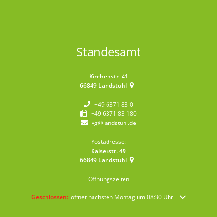
Standesamt
Kirchenstr. 41
66849
Landstuhl
+49 6371 83-0
+49 6371 83-180
vg@landstuhl.de
Postadresse:
Kaiserstr. 49
66849
Landstuhl
Öffnungszeiten
Klicken, um weitere Öffnungs- oder Schließzeiten auszublenden
Geschlossen:
öffnet nächsten Montag um 08:30 Uhr