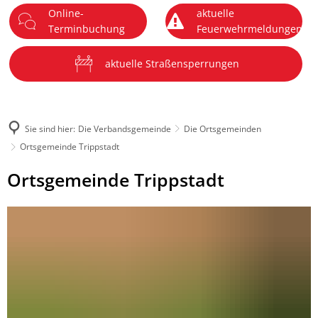
Online-
aktuelle
DE
Terminbuchung
Feuerwehrmeldungen
Menü
aktuelle Straßensperrungen
Sie sind hier:
Die Verbandsgemeinde
Die Ortsgemeinden
Ortsgemeinde Trippstadt
Ortsgemeinde
Ortsgemeinde Trippstadt
Trippstadt