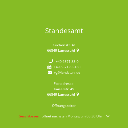
Standesamt
Kirchenstr. 41
66849
Landstuhl
+49 6371 83-0
+49 6371 83-180
vg@landstuhl.de
Postadresse:
Kaiserstr. 49
66849
Landstuhl
Öffnungszeiten
Klicken, um weitere Öffnungs- oder Schließzeiten auszublenden
Geschlossen:
öffnet nächsten Montag um 08:30 Uhr