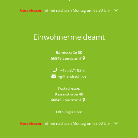
Klicken, um weitere Öffnungs- oder Schließzeiten auszublenden
Geschlossen:
öffnet nächsten Montag um 08:30 Uhr
Einwohnermeldeamt
Bahnstraße 80
66849
Landstuhl
+49 6371 83-0
vg@landstuhl.de
Postadresse:
Kaiserstraße 49
66849
Landstuhl
Öffnungszeiten
Klicken, um weitere Öffnungs- oder Schließzeiten auszublenden
Geschlossen:
öffnet nächsten Montag um 08:00 Uhr