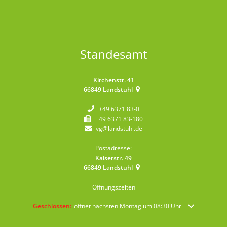
Standesamt
Kirchenstr. 41
66849
Landstuhl
+49 6371 83-0
+49 6371 83-180
vg@landstuhl.de
Postadresse:
Kaiserstr. 49
66849
Landstuhl
Öffnungszeiten
Klicken, um weitere Öffnungs- oder Schließzeiten auszublenden
Geschlossen:
öffnet nächsten Montag um 08:30 Uhr