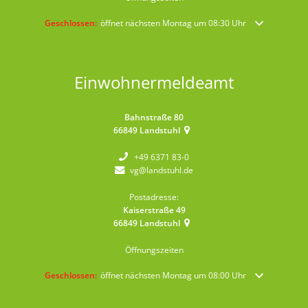
Klicken, um weitere Öffnungs- oder Schließzeiten auszublenden
Geschlossen:
öffnet nächsten Montag um 08:30 Uhr
Einwohnermeldeamt
Bahnstraße 80
66849
Landstuhl
+49 6371 83-0
vg@landstuhl.de
Postadresse:
Kaiserstraße 49
66849
Landstuhl
Öffnungszeiten
Klicken, um weitere Öffnungs- oder Schließzeiten auszublenden
Geschlossen:
öffnet nächsten Montag um 08:00 Uhr