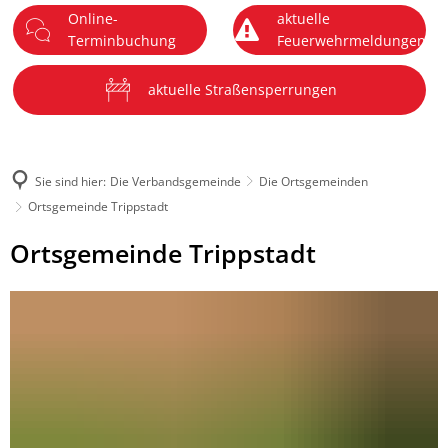
Online-
aktuelle
DE
Terminbuchung
Feuerwehrmeldungen
Menü
aktuelle Straßensperrungen
Sie sind hier:
Die Verbandsgemeinde
Die Ortsgemeinden
Ortsgemeinde Trippstadt
Ortsgemeinde
Ortsgemeinde Trippstadt
Trippstadt