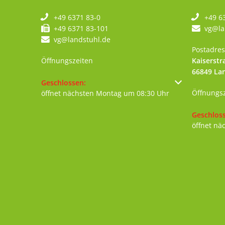
+49 6371 83-0
+49 6
+49 6371 83-101
vg@la
vg@landstuhl.de
Postadres
Öffnungszeiten
Kaiserstr
66849
La
Klicken, um weitere Öffnungs- oder Schließzeiten au
Geschlossen:
Öffnungs
öffnet nächsten Montag um 08:30 Uhr
Klicken, 
Geschlos
öffnet nä