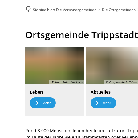
Sie sind hier:
Die Verbandsgemeinde
Die Ortsgemeinden
DE
Menü
Kontak
Ortsgemeinde
Ortsgemeinde Trippstadt
Trippstadt
Michael Raka Weckerle
© Ortsgemeinde Tripps
Leben
Aktuelles
Mehr
Mehr
Rund 3.000 Menschen leben heute im Luftkurort Tripp
im Laufe der Jahre viele zu Stammgästen oder Ferie