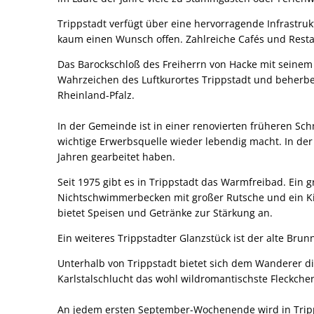
Trippstadt verfügt über eine hervorragende Infrastruk
kaum einen Wunsch offen. Zahlreiche Cafés und Rest
Das Barockschloß des Freiherrn von Hacke mit seinem
Wahrzeichen des Luftkurortes Trippstadt und beherber
Rheinland-Pfalz.
In der Gemeinde ist in einer renovierten früheren Sc
wichtige Erwerbsquelle wieder lebendig macht. In de
Jahren gearbeitet haben.
Seit 1975 gibt es in Trippstadt das Warmfreibad. Ei
Nichtschwimmerbecken mit großer Rutsche und ein Ki
bietet Speisen und Getränke zur Stärkung an.
Ein weiteres Trippstadter Glanzstück ist der alte Br
Unterhalb von Trippstadt bietet sich dem Wanderer di
Karlstalschlucht das wohl wildromantischste Fleckche
An jedem ersten September-Wochenende wird in Tripps