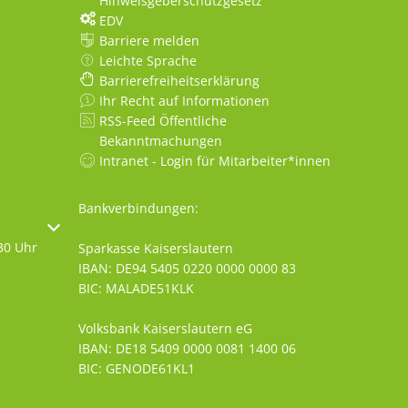
Hinweisgeberschutzgesetz
EDV
Barriere melden
Leichte Sprache
Barrierefreiheitserklärung
Ihr Recht auf Informationen
RSS-Feed Öffentliche
Bekanntmachungen
Intranet - Login für Mitarbeiter*innen
Bankverbindungen:
oder Schließzeiten auszublenden
30 Uhr
Sparkasse Kaiserslautern
IBAN: DE94 5405 0220 0000 0000 83
BIC: MALADE51KLK
Volksbank Kaiserslautern eG
IBAN: DE18 5409 0000 0081 1400 06
BIC: GENODE61KL1