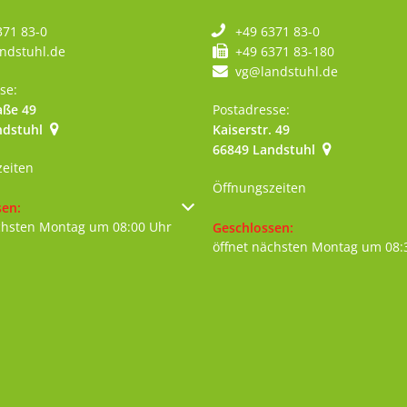
371 83-0
+49 6371 83-0
ndstuhl.de
+49 6371 83-180
vg@landstuhl.de
se:
aße 49
Postadresse:
ndstuhl
Kaiserstr. 49
szublenden
66849
Landstuhl
zeiten
Öffnungszeiten
um weitere Öffnungs- oder Schließzeiten auszublenden
sen:
chsten Montag um 08:00 Uhr
Klicken, um weitere Öffnungs- 
Geschlossen:
öffnet nächsten Montag um 08: