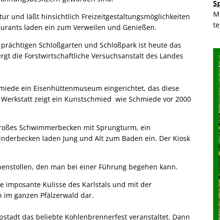
S
M
tur und läßt hinsichtlich Freizeitgestaltungsmöglichkeiten
t
aurants laden ein zum Verweilen und Genießen.
 prächtigen Schloßgarten und Schloßpark ist heute das
gt die Forstwirtschaftliche Versuchsanstalt des Landes
hmiede ein Eisenhüttenmuseum eingerichtet, das diese
r Werkstatt zeigt ein Kunstschmied wie Schmiede vor 2000
n großes Schwimmerbecken mit Sprungturm, ein
nderbecken laden Jung und Alt zum Baden ein. Der Kiosk
unnenstollen, den man bei einer Führung begehen kann.
e imposante Kulisse des Karlstals und mit der
n im ganzen Pfälzerwald dar.
tadt das beliebte Kohlenbrennerfest veranstaltet. Dann