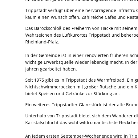
Trippstadt verfügt über eine hervorragende Infrastruk
kaum einen Wunsch offen. Zahlreiche Cafés und Rest
Das Barockschloß des Freiherrn von Hacke mit seinem
Wahrzeichen des Luftkurortes Trippstadt und beherber
Rheinland-Pfalz.
In der Gemeinde ist in einer renovierten früheren Sc
wichtige Erwerbsquelle wieder lebendig macht. In de
Jahren gearbeitet haben.
Seit 1975 gibt es in Trippstadt das Warmfreibad. Ei
Nichtschwimmerbecken mit großer Rutsche und ein Ki
bietet Speisen und Getränke zur Stärkung an.
Ein weiteres Trippstadter Glanzstück ist der alte Br
Unterhalb von Trippstadt bietet sich dem Wanderer di
Karlstalschlucht das wohl wildromantischste Fleckche
An jedem ersten September-Wochenende wird in Tripps