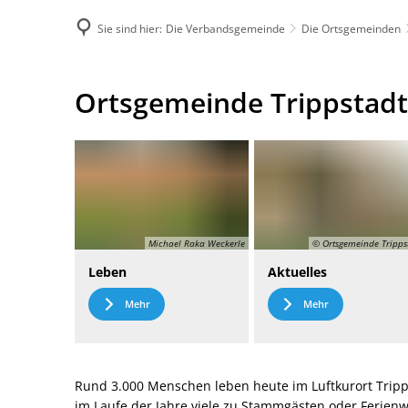
Sie sind hier:
Die Verbandsgemeinde
Die Ortsgemeinden
DE
Menü
Kontak
Ortsgemeinde
Ortsgemeinde Trippstadt
Trippstadt
Michael Raka Weckerle
© Ortsgemeinde Tripps
Leben
Aktuelles
Mehr
Mehr
Rund 3.000 Menschen leben heute im Luftkurort Tripp
im Laufe der Jahre viele zu Stammgästen oder Ferie