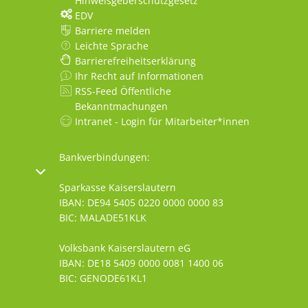
Hinweisgeberschutzgesetz
EDV
Barriere melden
Leichte Sprache
Barrierefreiheitserklärung
Ihr Recht auf Informationen
RSS-Feed Öffentliche
Bekanntmachungen
Intranet - Login für Mitarbeiter*innen
Bankverbindungen:
oder Schließzeiten auszublenden
Sparkasse Kaiserslautern
IBAN: DE94 5405 0220 0000 0000 83
BIC: MALADE51KLK
Volksbank Kaiserslautern eG
IBAN: DE18 5409 0000 0081 1400 06
BIC: GENODE61KL1