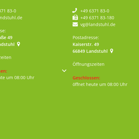
371 83-0
+49 6371 83-0
ndstuhl.de
+49 6371 83-180
vg@landstuhl.de
se:
aße 49
Postadresse:
ndstuhl
Kaiserstr. 49
szublenden
66849
Landstuhl
zeiten
Öffnungszeiten
um weitere Öffnungs- oder Schließzeiten auszublenden
sen:
ute um 08:00 Uhr
Klicken, um weitere Öffnungs- 
Geschlossen:
öffnet heute um 08:00 Uhr