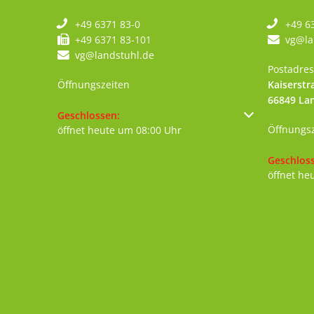
+49 6371 83-0
+49 6
+49 6371 83-101
vg@la
vg@landstuhl.de
Postadres
Öffnungszeiten
Kaiserstr
66849
La
Klicken, um weitere Öffnungs- oder Schließzeiten au
Geschlossen:
Öffnungs
öffnet heute um 08:00 Uhr
Klicken, 
Geschlos
öffnet he