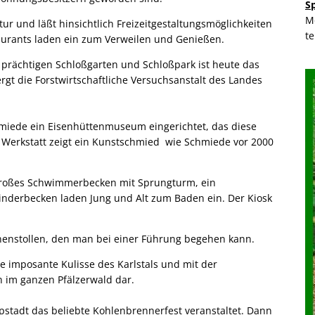
S
M
tur und läßt hinsichtlich Freizeitgestaltungsmöglichkeiten
t
aurants laden ein zum Verweilen und Genießen.
 prächtigen Schloßgarten und Schloßpark ist heute das
gt die Forstwirtschaftliche Versuchsanstalt des Landes
hmiede ein Eisenhüttenmuseum eingerichtet, das diese
r Werkstatt zeigt ein Kunstschmied wie Schmiede vor 2000
n großes Schwimmerbecken mit Sprungturm, ein
nderbecken laden Jung und Alt zum Baden ein. Der Kiosk
unnenstollen, den man bei einer Führung begehen kann.
e imposante Kulisse des Karlstals und mit der
n im ganzen Pfälzerwald dar.
tadt das beliebte Kohlenbrennerfest veranstaltet. Dann