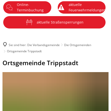
Online-
aktuelle
DE
Terminbuchung
Feuerwehrmeldungen
Menü
aktuelle Straßensperrungen
Sie sind hier:
Die Verbandsgemeinde
Die Ortsgemeinden
Ortsgemeinde Trippstadt
Ortsgemeinde
Ortsgemeinde Trippstadt
Trippstadt