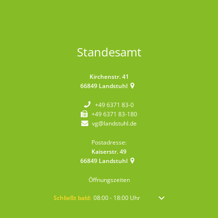
Standesamt
Kirchenstr. 41
66849
Landstuhl
+49 6371 83-0
+49 6371 83-180
vg@landstuhl.de
Postadresse:
Kaiserstr. 49
66849
Landstuhl
Öffnungszeiten
Klicken, um weitere Öffnungs- oder Schließzeiten auszublen
Schließt bald:
08:00
-
18:00
Uhr
Von 08:00 bis 18:00 Uhr