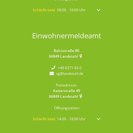
Klicken, um weitere Öffnungs- oder Schließzeiten auszublen
Schließt bald:
08:00
-
18:00
Uhr
Von 08:00 bis 18:00 Uhr
Einwohnermeldeamt
Bahnstraße 80
66849
Landstuhl
+49 6371 83-0
vg@landstuhl.de
Postadresse:
Kaiserstraße 49
66849
Landstuhl
Öffnungszeiten
Klicken, um weitere Öffnungs- oder Schließzeiten auszublen
Schließt bald:
14:00
-
18:00
Uhr
Von 14:00 bis 18:00 Uhr