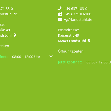
371 83-0
+49 6371 83-0
ndstuhl.de
+49 6371 83-180
vg@landstuhl.de
se:
aße 49
Postadresse:
ndstuhl
Kaiserstr. 49
szublenden
:00 Uhr
66849
Landstuhl
zeiten
Öffnungszeiten
um weitere Öffnungs- oder Schließzeiten auszublenden
fnet:
08:00
-
12:00
Uhr
Von 08:00 bis 12:00 Uhr
Klicken, um weitere Öffnungs- 
Jetzt geöffnet:
08:30
-
12:00
U