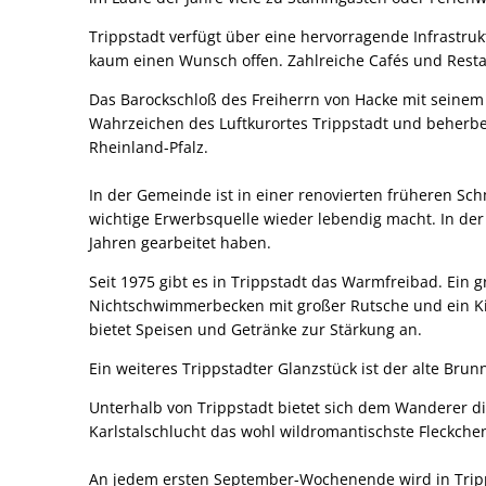
Trippstadt verfügt über eine hervorragende Infrastruk
kaum einen Wunsch offen. Zahlreiche Cafés und Rest
Das Barockschloß des Freiherrn von Hacke mit seinem
Wahrzeichen des Luftkurortes Trippstadt und beherber
Rheinland-Pfalz.
In der Gemeinde ist in einer renovierten früheren Sc
wichtige Erwerbsquelle wieder lebendig macht. In de
Jahren gearbeitet haben.
Seit 1975 gibt es in Trippstadt das Warmfreibad. Ei
Nichtschwimmerbecken mit großer Rutsche und ein Ki
bietet Speisen und Getränke zur Stärkung an.
Ein weiteres Trippstadter Glanzstück ist der alte Br
Unterhalb von Trippstadt bietet sich dem Wanderer di
Karlstalschlucht das wohl wildromantischste Fleckche
An jedem ersten September-Wochenende wird in Tripps