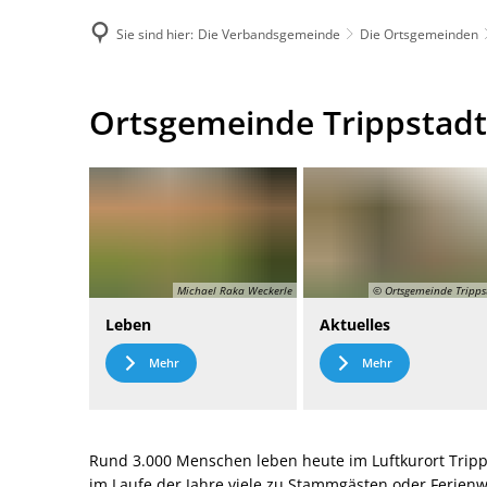
Sie sind hier:
Die Verbandsgemeinde
Die Ortsgemeinden
DE
Menü
Kontak
Ortsgemeinde
Ortsgemeinde Trippstadt
Trippstadt
Michael Raka Weckerle
© Ortsgemeinde Tripps
Leben
Aktuelles
Mehr
Mehr
Rund 3.000 Menschen leben heute im Luftkurort Tripp
im Laufe der Jahre viele zu Stammgästen oder Ferie