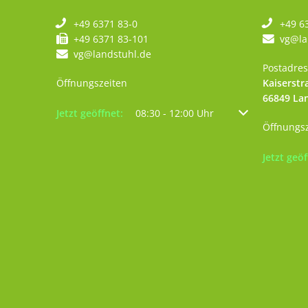
+49 6371 83-0
+49 6
+49 6371 83-101
vg@la
vg@landstuhl.de
Postadres
Öffnungszeiten
Kaiserstr
66849
La
Klicken, um weitere Öffnungs- oder Schließzeiten au
Jetzt geöffnet:
08:30
-
12:00
Uhr
Von 08:30 bis 12
Öffnungs
Klicken, 
Jetzt geöf