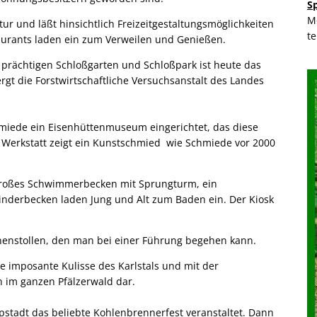
S
M
tur und läßt hinsichtlich Freizeitgestaltungsmöglichkeiten
t
aurants laden ein zum Verweilen und Genießen.
 prächtigen Schloßgarten und Schloßpark ist heute das
gt die Forstwirtschaftliche Versuchsanstalt des Landes
hmiede ein Eisenhüttenmuseum eingerichtet, das diese
r Werkstatt zeigt ein Kunstschmied wie Schmiede vor 2000
n großes Schwimmerbecken mit Sprungturm, ein
nderbecken laden Jung und Alt zum Baden ein. Der Kiosk
unnenstollen, den man bei einer Führung begehen kann.
e imposante Kulisse des Karlstals und mit der
n im ganzen Pfälzerwald dar.
tadt das beliebte Kohlenbrennerfest veranstaltet. Dann