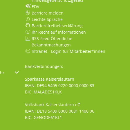
Hinweisgeberschutzgesetz
EDV
Barriere melden
Leichte Sprache
Barrierefreiheitserklärung
Ihr Recht auf Informationen
RSS-Feed Öffentliche
Bekanntmachungen
Intranet - Login für Mitarbeiter*innen
Bankverbindungen:
oder Schließzeiten auszublenden
hr
Von 08:30 bis 12:00 Uhr
Sparkasse Kaiserslautern
IBAN: DE94 5405 0220 0000 0000 83
BIC: MALADE51KLK
Volksbank Kaiserslautern eG
IBAN: DE18 5409 0000 0081 1400 06
BIC: GENODE61KL1