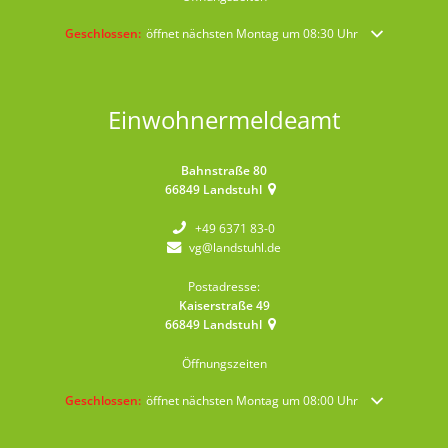
Klicken, um weitere Öffnungs- oder Schließzeiten auszublenden
Geschlossen:
öffnet nächsten Montag um 08:30 Uhr
Einwohnermeldeamt
Bahnstraße 80
66849
Landstuhl
+49 6371 83-0
vg@landstuhl.de
Postadresse:
Kaiserstraße 49
66849
Landstuhl
Öffnungszeiten
Klicken, um weitere Öffnungs- oder Schließzeiten auszublenden
Geschlossen:
öffnet nächsten Montag um 08:00 Uhr