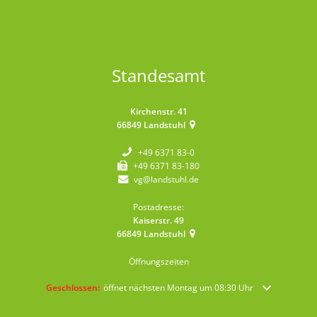
Standesamt
Kirchenstr. 41
66849
Landstuhl
+49 6371 83-0
+49 6371 83-180
vg@landstuhl.de
Postadresse:
Kaiserstr. 49
66849
Landstuhl
Öffnungszeiten
Klicken, um weitere Öffnungs- oder Schließzeiten auszublenden
Geschlossen:
öffnet nächsten Montag um 08:30 Uhr