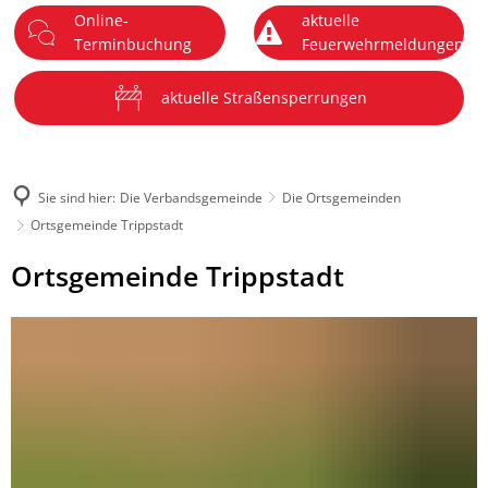
Online-
aktuelle
DE
Terminbuchung
Feuerwehrmeldungen
Menü
aktuelle Straßensperrungen
Sie sind hier:
Die Verbandsgemeinde
Die Ortsgemeinden
Ortsgemeinde Trippstadt
Ortsgemeinde
Ortsgemeinde Trippstadt
Trippstadt