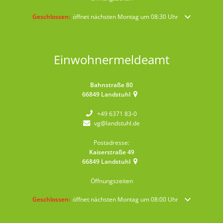
Klicken, um weitere Öffnungs- oder Schließzeiten auszublenden
Geschlossen:
öffnet nächsten Montag um 08:30 Uhr
Einwohnermeldeamt
Bahnstraße 80
66849
Landstuhl
+49 6371 83-0
vg@landstuhl.de
Postadresse:
Kaiserstraße 49
66849
Landstuhl
Öffnungszeiten
Klicken, um weitere Öffnungs- oder Schließzeiten auszublenden
Geschlossen:
öffnet nächsten Montag um 08:00 Uhr