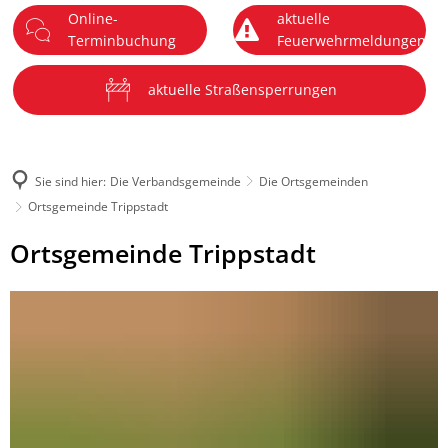
Online-
aktuelle
DE
Terminbuchung
Feuerwehrmeldungen
Menü
aktuelle Straßensperrungen
Sie sind hier:
Die Verbandsgemeinde
Die Ortsgemeinden
Ortsgemeinde Trippstadt
Ortsgemeinde
Ortsgemeinde Trippstadt
Trippstadt