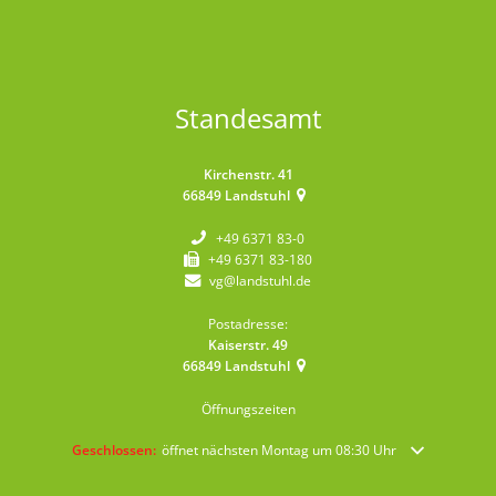
Standesamt
Kirchenstr. 41
66849
Landstuhl
+49 6371 83-0
+49 6371 83-180
vg@landstuhl.de
Postadresse:
Kaiserstr. 49
66849
Landstuhl
Öffnungszeiten
Klicken, um weitere Öffnungs- oder Schließzeiten auszublenden
Geschlossen:
öffnet nächsten Montag um 08:30 Uhr