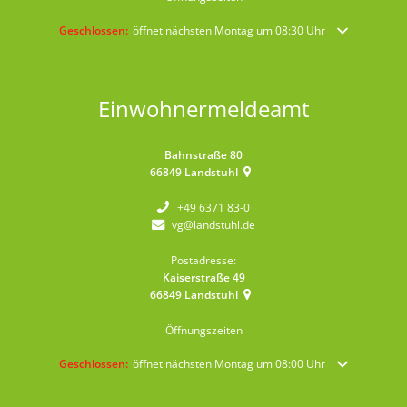
Klicken, um weitere Öffnungs- oder Schließzeiten auszublenden
Geschlossen:
öffnet nächsten Montag um 08:30 Uhr
Einwohnermeldeamt
Bahnstraße 80
66849
Landstuhl
+49 6371 83-0
vg@landstuhl.de
Postadresse:
Kaiserstraße 49
66849
Landstuhl
Öffnungszeiten
Klicken, um weitere Öffnungs- oder Schließzeiten auszublenden
Geschlossen:
öffnet nächsten Montag um 08:00 Uhr