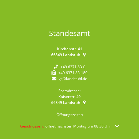
Standesamt
Kirchenstr. 41
66849
Landstuhl
+49 6371 83-0
+49 6371 83-180
vg@landstuhl.de
Postadresse:
Kaiserstr. 49
66849
Landstuhl
Öffnungszeiten
Klicken, um weitere Öffnungs- oder Schließzeiten auszublenden
Geschlossen:
öffnet nächsten Montag um 08:30 Uhr