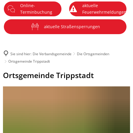
Online-
aktuelle
DE
Terminbuchung
Feuerwehrmeldungen
Menü
aktuelle Straßensperrungen
Sie sind hier:
Die Verbandsgemeinde
Die Ortsgemeinden
Ortsgemeinde Trippstadt
Ortsgemeinde
Ortsgemeinde Trippstadt
Trippstadt