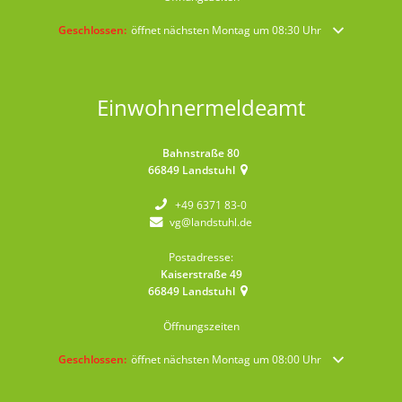
Klicken, um weitere Öffnungs- oder Schließzeiten auszublenden
Geschlossen:
öffnet nächsten Montag um 08:30 Uhr
Einwohnermeldeamt
Bahnstraße 80
66849
Landstuhl
+49 6371 83-0
vg@landstuhl.de
Postadresse:
Kaiserstraße 49
66849
Landstuhl
Öffnungszeiten
Klicken, um weitere Öffnungs- oder Schließzeiten auszublenden
Geschlossen:
öffnet nächsten Montag um 08:00 Uhr