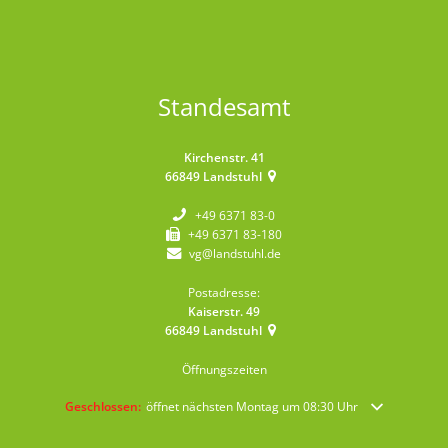
Standesamt
Kirchenstr. 41
66849
Landstuhl
+49 6371 83-0
+49 6371 83-180
vg@landstuhl.de
Postadresse:
Kaiserstr. 49
66849
Landstuhl
Öffnungszeiten
Klicken, um weitere Öffnungs- oder Schließzeiten auszublenden
Geschlossen:
öffnet nächsten Montag um 08:30 Uhr