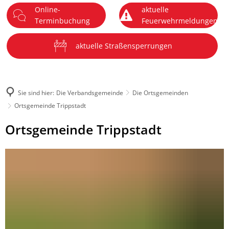
Online-
aktuelle
DE
Terminbuchung
Feuerwehrmeldungen
Menü
aktuelle Straßensperrungen
Sie sind hier:
Die Verbandsgemeinde
Die Ortsgemeinden
Ortsgemeinde Trippstadt
Ortsgemeinde
Ortsgemeinde Trippstadt
Trippstadt