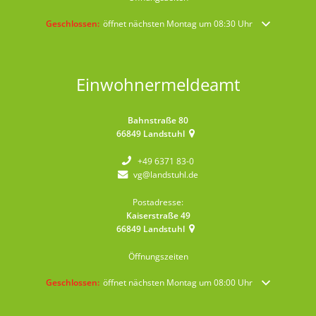
Klicken, um weitere Öffnungs- oder Schließzeiten auszublenden
Geschlossen:
öffnet nächsten Montag um 08:30 Uhr
Einwohnermeldeamt
Bahnstraße 80
66849
Landstuhl
+49 6371 83-0
vg@landstuhl.de
Postadresse:
Kaiserstraße 49
66849
Landstuhl
Öffnungszeiten
Klicken, um weitere Öffnungs- oder Schließzeiten auszublenden
Geschlossen:
öffnet nächsten Montag um 08:00 Uhr