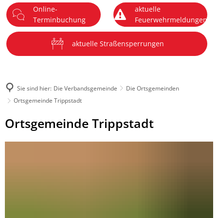
Online-
aktuelle
DE
Terminbuchung
Feuerwehrmeldungen
Menü
aktuelle Straßensperrungen
Sie sind hier:
Die Verbandsgemeinde
Die Ortsgemeinden
Ortsgemeinde Trippstadt
Ortsgemeinde
Ortsgemeinde Trippstadt
Trippstadt