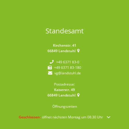
Standesamt
Kirchenstr. 41
66849
Landstuhl
+49 6371 83-0
+49 6371 83-180
vg@landstuhl.de
Postadresse:
Kaiserstr. 49
66849
Landstuhl
Öffnungszeiten
Klicken, um weitere Öffnungs- oder Schließzeiten auszublenden
Geschlossen:
öffnet nächsten Montag um 08:30 Uhr