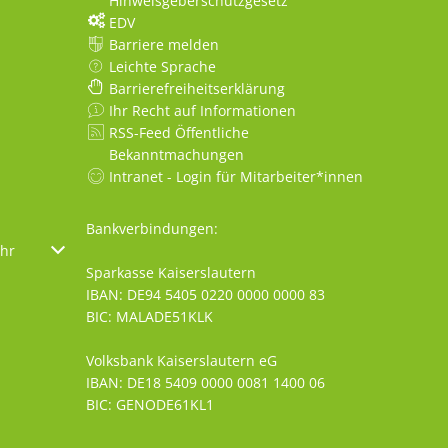
Hinweisgeberschutzgesetz
EDV
Barriere melden
Leichte Sprache
Barrierefreiheitserklärung
Ihr Recht auf Informationen
RSS-Feed Öffentliche
Bekanntmachungen
Intranet - Login für Mitarbeiter*innen
Bankverbindungen:
oder Schließzeiten auszublenden
hr
Von 08:00 bis 18:00 Uhr
Sparkasse Kaiserslautern
IBAN: DE94 5405 0220 0000 0000 83
BIC: MALADE51KLK
Volksbank Kaiserslautern eG
IBAN: DE18 5409 0000 0081 1400 06
BIC: GENODE61KL1