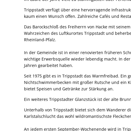
Trippstadt verfügt über eine hervorragende Infrastruk
kaum einen Wunsch offen. Zahlreiche Cafés und Rest
Das Barockschloß des Freiherrn von Hacke mit seinem
Wahrzeichen des Luftkurortes Trippstadt und beherber
Rheinland-Pfalz.
In der Gemeinde ist in einer renovierten früheren Sc
wichtige Erwerbsquelle wieder lebendig macht. In de
Jahren gearbeitet haben.
Seit 1975 gibt es in Trippstadt das Warmfreibad. Ei
Nichtschwimmerbecken mit großer Rutsche und ein Ki
bietet Speisen und Getränke zur Stärkung an.
Ein weiteres Trippstadter Glanzstück ist der alte Br
Unterhalb von Trippstadt bietet sich dem Wanderer di
Karlstalschlucht das wohl wildromantischste Fleckche
An jedem ersten September-Wochenende wird in Tripps