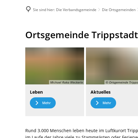
Sie sind hier:
Die Verbandsgemeinde
Die Ortsgemeinden
DE
Menü
Kontak
Ortsgemeinde
Ortsgemeinde Trippstadt
Trippstadt
Michael Raka Weckerle
© Ortsgemeinde Tripps
Leben
Aktuelles
Mehr
Mehr
Rund 3.000 Menschen leben heute im Luftkurort Tripp
im Laufe der Jahre viele zu Stammgästen oder Ferie