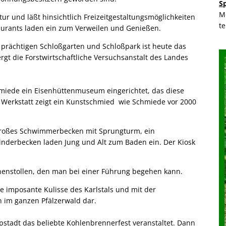
S
M
tur und läßt hinsichtlich Freizeitgestaltungsmöglichkeiten
t
aurants laden ein zum Verweilen und Genießen.
 prächtigen Schloßgarten und Schloßpark ist heute das
gt die Forstwirtschaftliche Versuchsanstalt des Landes
hmiede ein Eisenhüttenmuseum eingerichtet, das diese
r Werkstatt zeigt ein Kunstschmied wie Schmiede vor 2000
n großes Schwimmerbecken mit Sprungturm, ein
nderbecken laden Jung und Alt zum Baden ein. Der Kiosk
unnenstollen, den man bei einer Führung begehen kann.
e imposante Kulisse des Karlstals und mit der
n im ganzen Pfälzerwald dar.
tadt das beliebte Kohlenbrennerfest veranstaltet. Dann