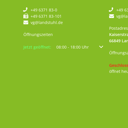
+49 6371 83-0
+49 6
+49 6371 83-101
vg@la
vg@landstuhl.de
Postadres
Öffnungszeiten
Kaiserstr
66849
La
Klicken, um weitere Öffnungs- oder Schließzeiten au
Jetzt geöffnet:
08:00
-
18:00
Uhr
Von 08:00 bis 18
Öffnungs
Klicken, 
Geschlos
öffnet he