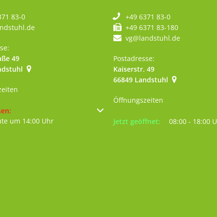
371 83-0
+49 6371 83-0
ndstuhl.de
+49 6371 83-180
vg@landstuhl.de
se:
aße 49
Postadresse:
ndstuhl
Kaiserstr. 49
szublenden
:00 Uhr
66849
Landstuhl
zeiten
Öffnungszeiten
um weitere Öffnungs- oder Schließzeiten auszublenden
sen:
ute um 14:00 Uhr
Klicken, um weitere Öffnungs- 
Jetzt geöffnet:
08:00
-
18:00
U