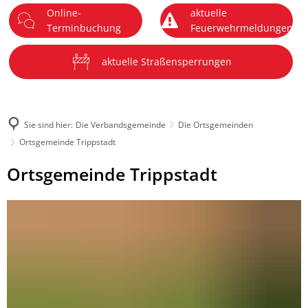
Online-
aktuelle
DE
Terminbuchung
Feuerwehrmeldungen
Menü
aktuelle Straßensperrungen
Sie sind hier:
Die Verbandsgemeinde
Die Ortsgemeinden
Ortsgemeinde Trippstadt
Ortsgemeinde
Ortsgemeinde Trippstadt
Trippstadt