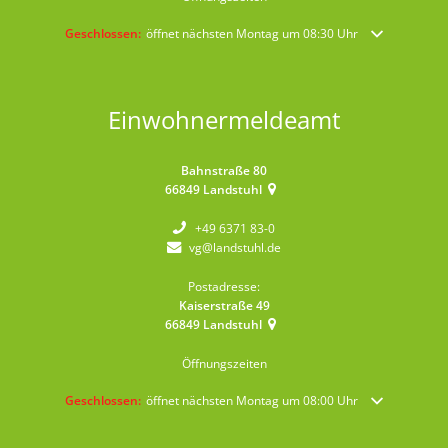
Klicken, um weitere Öffnungs- oder Schließzeiten auszublenden
Geschlossen:
öffnet nächsten Montag um 08:30 Uhr
Einwohnermeldeamt
Bahnstraße 80
66849
Landstuhl
+49 6371 83-0
vg@landstuhl.de
Postadresse:
Kaiserstraße 49
66849
Landstuhl
Öffnungszeiten
Klicken, um weitere Öffnungs- oder Schließzeiten auszublenden
Geschlossen:
öffnet nächsten Montag um 08:00 Uhr