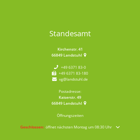
Standesamt
Kirchenstr. 41
66849
Landstuhl
+49 6371 83-0
+49 6371 83-180
vg@landstuhl.de
Postadresse:
Kaiserstr. 49
66849
Landstuhl
Öffnungszeiten
Klicken, um weitere Öffnungs- oder Schließzeiten auszublenden
Geschlossen:
öffnet nächsten Montag um 08:30 Uhr