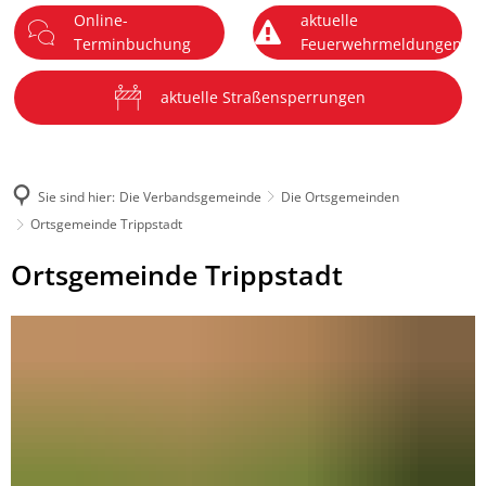
Online-
aktuelle
DE
Terminbuchung
Feuerwehrmeldungen
Menü
aktuelle Straßensperrungen
Sie sind hier:
Die Verbandsgemeinde
Die Ortsgemeinden
Ortsgemeinde Trippstadt
Ortsgemeinde
Ortsgemeinde Trippstadt
Trippstadt