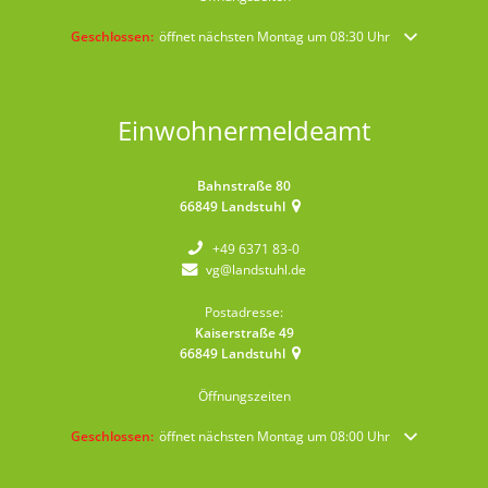
Klicken, um weitere Öffnungs- oder Schließzeiten auszublenden
Geschlossen:
öffnet nächsten Montag um 08:30 Uhr
Einwohnermeldeamt
Bahnstraße 80
66849
Landstuhl
+49 6371 83-0
vg@landstuhl.de
Postadresse:
Kaiserstraße 49
66849
Landstuhl
Öffnungszeiten
Klicken, um weitere Öffnungs- oder Schließzeiten auszublenden
Geschlossen:
öffnet nächsten Montag um 08:00 Uhr