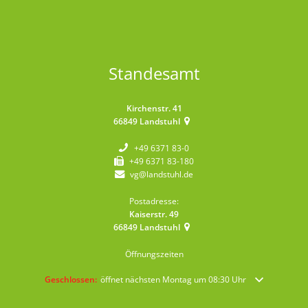
Standesamt
Kirchenstr. 41
66849
Landstuhl
+49 6371 83-0
+49 6371 83-180
vg@landstuhl.de
Postadresse:
Kaiserstr. 49
66849
Landstuhl
Öffnungszeiten
Klicken, um weitere Öffnungs- oder Schließzeiten auszublenden
Geschlossen:
öffnet nächsten Montag um 08:30 Uhr