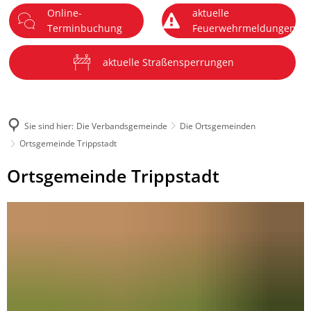
Online-
aktuelle
DE
Terminbuchung
Feuerwehrmeldungen
Menü
aktuelle Straßensperrungen
Sie sind hier:
Die Verbandsgemeinde
Die Ortsgemeinden
Ortsgemeinde Trippstadt
Ortsgemeinde
Ortsgemeinde Trippstadt
Trippstadt