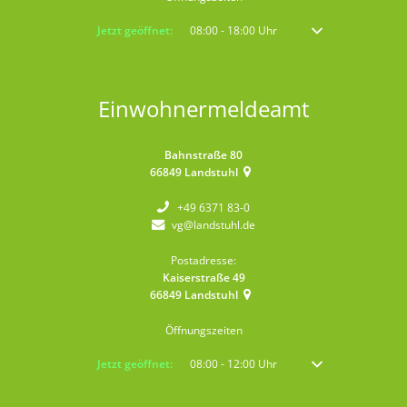
Klicken, um weitere Öffnungs- oder Schließzeiten auszublenden
Jetzt geöffnet:
08:00
-
18:00
Uhr
Von 08:00 bis 18:00 
Einwohnermeldeamt
Bahnstraße 80
66849
Landstuhl
+49 6371 83-0
vg@landstuhl.de
Postadresse:
Kaiserstraße 49
66849
Landstuhl
Öffnungszeiten
Klicken, um weitere Öffnungs- oder Schließzeiten auszublenden
Jetzt geöffnet:
08:00
-
12:00
Uhr
Von 08:00 bis 12:00 