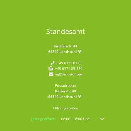
Standesamt
Kirchenstr. 41
66849
Landstuhl
+49 6371 83-0
+49 6371 83-180
vg@landstuhl.de
Postadresse:
Kaiserstr. 49
66849
Landstuhl
Öffnungszeiten
Klicken, um weitere Öffnungs- oder Schließzeiten auszublenden
Jetzt geöffnet:
08:00
-
18:00
Uhr
Von 08:00 bis 18:00 