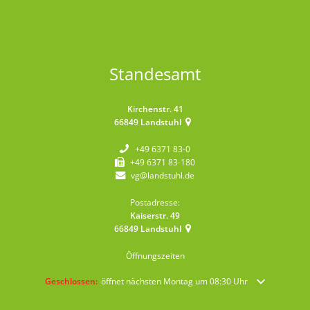
Standesamt
Kirchenstr. 41
66849
Landstuhl
+49 6371 83-0
+49 6371 83-180
vg@landstuhl.de
Postadresse:
Kaiserstr. 49
66849
Landstuhl
Öffnungszeiten
Klicken, um weitere Öffnungs- oder Schließzeiten auszublenden
Geschlossen:
öffnet nächsten Montag um 08:30 Uhr