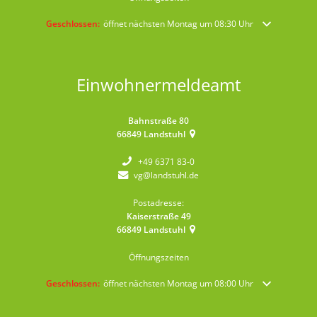
Klicken, um weitere Öffnungs- oder Schließzeiten auszublenden
Geschlossen:
öffnet nächsten Montag um 08:30 Uhr
Einwohnermeldeamt
Bahnstraße 80
66849
Landstuhl
+49 6371 83-0
vg@landstuhl.de
Postadresse:
Kaiserstraße 49
66849
Landstuhl
Öffnungszeiten
Klicken, um weitere Öffnungs- oder Schließzeiten auszublenden
Geschlossen:
öffnet nächsten Montag um 08:00 Uhr