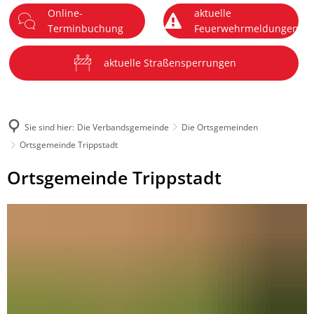
Online-
aktuelle
DE
Terminbuchung
Feuerwehrmeldungen
Menü
aktuelle Straßensperrungen
Sie sind hier:
Die Verbandsgemeinde
Die Ortsgemeinden
Ortsgemeinde Trippstadt
Ortsgemeinde
Ortsgemeinde Trippstadt
Trippstadt