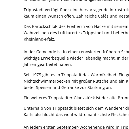
Trippstadt verfügt über eine hervorragende Infrastruk
kaum einen Wunsch offen. Zahlreiche Cafés und Rest
Das Barockschloß des Freiherrn von Hacke mit seinem
Wahrzeichen des Luftkurortes Trippstadt und beherber
Rheinland-Pfalz.
In der Gemeinde ist in einer renovierten früheren Sc
wichtige Erwerbsquelle wieder lebendig macht. In de
Jahren gearbeitet haben.
Seit 1975 gibt es in Trippstadt das Warmfreibad. Ei
Nichtschwimmerbecken mit großer Rutsche und ein Ki
bietet Speisen und Getränke zur Stärkung an.
Ein weiteres Trippstadter Glanzstück ist der alte Br
Unterhalb von Trippstadt bietet sich dem Wanderer di
Karlstalschlucht das wohl wildromantischste Fleckche
An jedem ersten September-Wochenende wird in Tripps