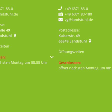
371 83-0
+49 6371 83-0
ndstuhl.de
+49 6371 83-180
vg@landstuhl.de
se:
aße 49
Postadresse:
ndstuhl
Kaiserstr. 49
szublenden
66849
Landstuhl
zeiten
Öffnungszeiten
um weitere Öffnungs- oder Schließzeiten auszublenden
sen:
chsten Montag um 08:00 Uhr
Klicken, um weitere Öffnungs- 
Geschlossen:
öffnet nächsten Montag um 08: