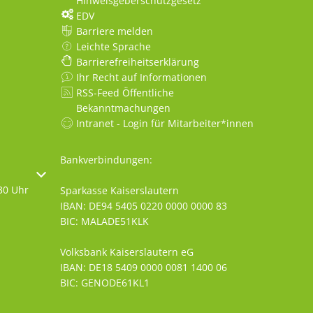
Hinweisgeberschutzgesetz
EDV
Barriere melden
Leichte Sprache
Barrierefreiheitserklärung
Ihr Recht auf Informationen
RSS-Feed Öffentliche
Bekanntmachungen
Intranet - Login für Mitarbeiter*innen
Bankverbindungen:
oder Schließzeiten auszublenden
30 Uhr
Sparkasse Kaiserslautern
IBAN: DE94 5405 0220 0000 0000 83
BIC: MALADE51KLK
Volksbank Kaiserslautern eG
IBAN: DE18 5409 0000 0081 1400 06
BIC: GENODE61KL1