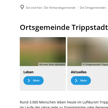
Sie sind hier:
Die Verbandsgemeinde
Die Ortsgemeinden
DE
Menü
Kontak
Ortsgemeinde
Ortsgemeinde Trippstadt
Trippstadt
Michael Raka Weckerle
© Ortsgemeinde Tripps
Leben
Aktuelles
Mehr
Mehr
Rund 3.000 Menschen leben heute im Luftkurort Tripp
im Laufe der Jahre viele zu Stammgästen oder Ferie