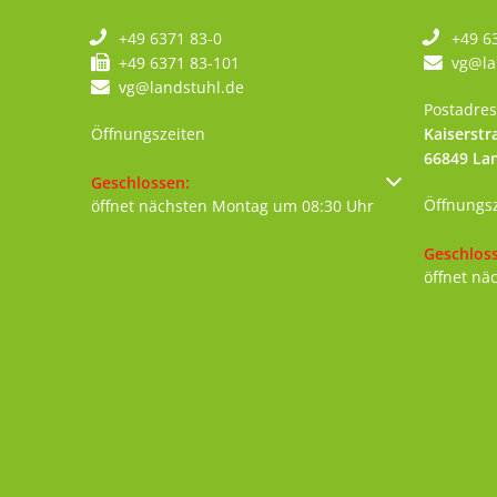
+49 6371 83-0
+49 6
+49 6371 83-101
vg@la
vg@landstuhl.de
Postadres
Öffnungszeiten
Kaiserstr
66849
La
Klicken, um weitere Öffnungs- oder Schließzeiten au
Geschlossen:
Öffnungs
öffnet nächsten Montag um 08:30 Uhr
Klicken, 
Geschlos
öffnet nä