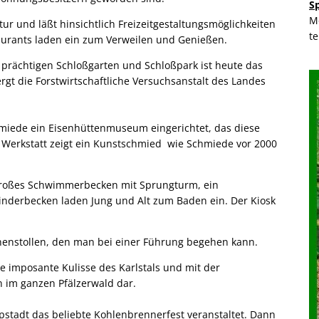
S
M
tur und läßt hinsichtlich Freizeitgestaltungsmöglichkeiten
t
aurants laden ein zum Verweilen und Genießen.
 prächtigen Schloßgarten und Schloßpark ist heute das
gt die Forstwirtschaftliche Versuchsanstalt des Landes
hmiede ein Eisenhüttenmuseum eingerichtet, das diese
r Werkstatt zeigt ein Kunstschmied wie Schmiede vor 2000
n großes Schwimmerbecken mit Sprungturm, ein
nderbecken laden Jung und Alt zum Baden ein. Der Kiosk
unnenstollen, den man bei einer Führung begehen kann.
e imposante Kulisse des Karlstals und mit der
n im ganzen Pfälzerwald dar.
tadt das beliebte Kohlenbrennerfest veranstaltet. Dann