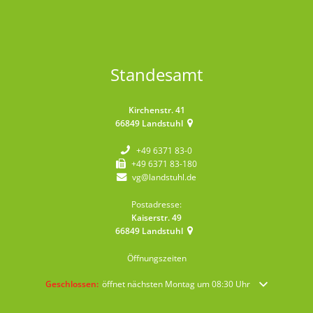
Standesamt
Kirchenstr. 41
66849
Landstuhl
+49 6371 83-0
+49 6371 83-180
vg@landstuhl.de
Postadresse:
Kaiserstr. 49
66849
Landstuhl
Öffnungszeiten
Klicken, um weitere Öffnungs- oder Schließzeiten auszublenden
Geschlossen:
öffnet nächsten Montag um 08:30 Uhr