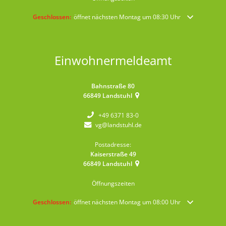
Klicken, um weitere Öffnungs- oder Schließzeiten auszublenden
Geschlossen:
öffnet nächsten Montag um 08:30 Uhr
Einwohnermeldeamt
Bahnstraße 80
66849
Landstuhl
+49 6371 83-0
vg@landstuhl.de
Postadresse:
Kaiserstraße 49
66849
Landstuhl
Öffnungszeiten
Klicken, um weitere Öffnungs- oder Schließzeiten auszublenden
Geschlossen:
öffnet nächsten Montag um 08:00 Uhr