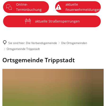
Online-
aktuelle
DE
Terminbuchung
Feuerwehrmeldungen
Menü
aktuelle Straßensperrungen
Sie sind hier:
Die Verbandsgemeinde
Die Ortsgemeinden
Ortsgemeinde Trippstadt
Ortsgemeinde
Ortsgemeinde Trippstadt
Trippstadt