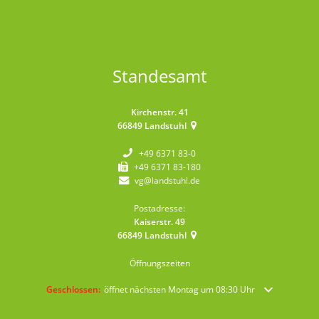
Standesamt
Kirchenstr. 41
66849
Landstuhl
+49 6371 83-0
+49 6371 83-180
vg@landstuhl.de
Postadresse:
Kaiserstr. 49
66849
Landstuhl
Öffnungszeiten
Klicken, um weitere Öffnungs- oder Schließzeiten auszublenden
Geschlossen:
öffnet nächsten Montag um 08:30 Uhr