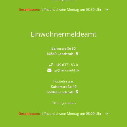
Klicken, um weitere Öffnungs- oder Schließzeiten auszublenden
Geschlossen:
öffnet nächsten Montag um 08:30 Uhr
Einwohnermeldeamt
Bahnstraße 80
66849
Landstuhl
+49 6371 83-0
vg@landstuhl.de
Postadresse:
Kaiserstraße 49
66849
Landstuhl
Öffnungszeiten
Klicken, um weitere Öffnungs- oder Schließzeiten auszublenden
Geschlossen:
öffnet nächsten Montag um 08:00 Uhr