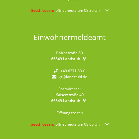
Klicken, um weitere Öffnungs- oder Schließzeiten auszublende
Geschlossen:
öffnet heute um 08:30 Uhr
Einwohnermeldeamt
Bahnstraße 80
66849
Landstuhl
+49 6371 83-0
vg@landstuhl.de
Postadresse:
Kaiserstraße 49
66849
Landstuhl
Öffnungszeiten
Klicken, um weitere Öffnungs- oder Schließzeiten auszublende
Geschlossen:
öffnet heute um 08:00 Uhr