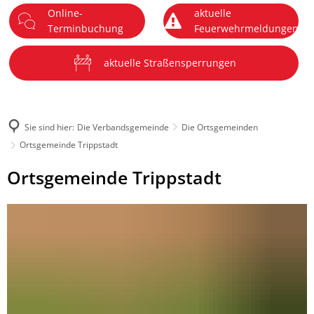
Online-
aktuelle
DE
Terminbuchung
Feuerwehrmeldungen
Menü
aktuelle Straßensperrungen
Sie sind hier:
Die Verbandsgemeinde
Die Ortsgemeinden
Ortsgemeinde Trippstadt
Ortsgemeinde
Ortsgemeinde Trippstadt
Trippstadt