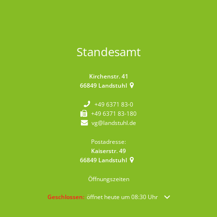
Standesamt
Kirchenstr. 41
66849
Landstuhl
+49 6371 83-0
+49 6371 83-180
vg@landstuhl.de
Postadresse:
Kaiserstr. 49
66849
Landstuhl
Öffnungszeiten
Klicken, um weitere Öffnungs- oder Schließzeiten auszublende
Geschlossen:
öffnet heute um 08:30 Uhr