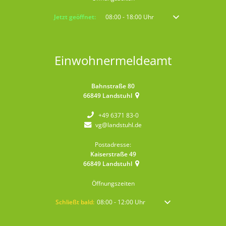
Klicken, um weitere Öffnungs- oder Schließzeiten auszublenden
Jetzt geöffnet:
08:00
-
18:00
Uhr
Von 08:00 bis 18:00 
Einwohnermeldeamt
Bahnstraße 80
66849
Landstuhl
+49 6371 83-0
vg@landstuhl.de
Postadresse:
Kaiserstraße 49
66849
Landstuhl
Öffnungszeiten
Klicken, um weitere Öffnungs- oder Schließzeiten auszublen
Schließt bald:
08:00
-
12:00
Uhr
Von 08:00 bis 12:00 Uhr