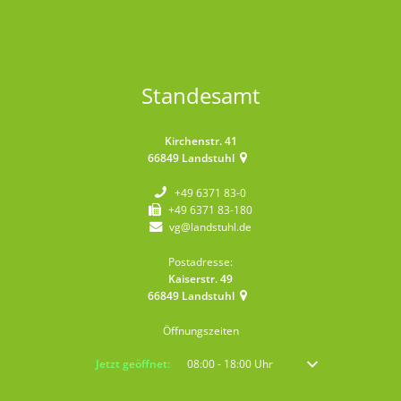
Standesamt
Kirchenstr. 41
66849
Landstuhl
+49 6371 83-0
+49 6371 83-180
vg@landstuhl.de
Postadresse:
Kaiserstr. 49
66849
Landstuhl
Öffnungszeiten
Klicken, um weitere Öffnungs- oder Schließzeiten auszublenden
Jetzt geöffnet:
08:00
-
18:00
Uhr
Von 08:00 bis 18:00 