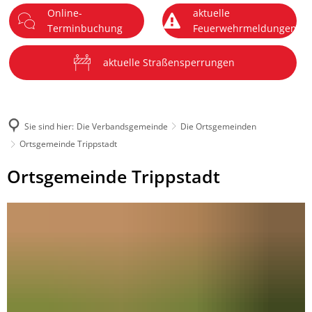
Online-
aktuelle
DE
Terminbuchung
Feuerwehrmeldungen
Menü
aktuelle Straßensperrungen
Sie sind hier:
Die Verbandsgemeinde
Die Ortsgemeinden
Ortsgemeinde Trippstadt
Ortsgemeinde
Ortsgemeinde Trippstadt
Trippstadt