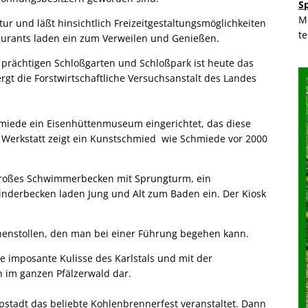
S
M
tur und läßt hinsichtlich Freizeitgestaltungsmöglichkeiten
t
aurants laden ein zum Verweilen und Genießen.
 prächtigen Schloßgarten und Schloßpark ist heute das
gt die Forstwirtschaftliche Versuchsanstalt des Landes
hmiede ein Eisenhüttenmuseum eingerichtet, das diese
r Werkstatt zeigt ein Kunstschmied wie Schmiede vor 2000
n großes Schwimmerbecken mit Sprungturm, ein
nderbecken laden Jung und Alt zum Baden ein. Der Kiosk
unnenstollen, den man bei einer Führung begehen kann.
e imposante Kulisse des Karlstals und mit der
n im ganzen Pfälzerwald dar.
tadt das beliebte Kohlenbrennerfest veranstaltet. Dann