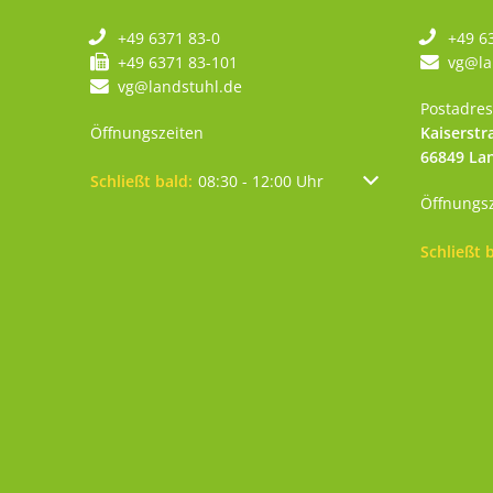
+49 6371 83-0
+49 6
+49 6371 83-101
vg@la
vg@landstuhl.de
Postadres
Öffnungszeiten
Kaiserstr
66849
La
Klicken, um weitere Öffnungs- oder Schließzeiten au
Schließt bald:
08:30
-
12:00
Uhr
Von 08:30 bis 12:0
Öffnungs
Klicken, 
Schließt 