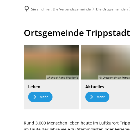
Sie sind hier:
Die Verbandsgemeinde
Die Ortsgemeinden
DE
Menü
Kontak
Ortsgemeinde
Ortsgemeinde Trippstadt
Trippstadt
Michael Raka Weckerle
© Ortsgemeinde Tripps
Leben
Aktuelles
Mehr
Mehr
Rund 3.000 Menschen leben heute im Luftkurort Tripp
im Laufe der Jahre viele zu Stammgästen oder Ferie