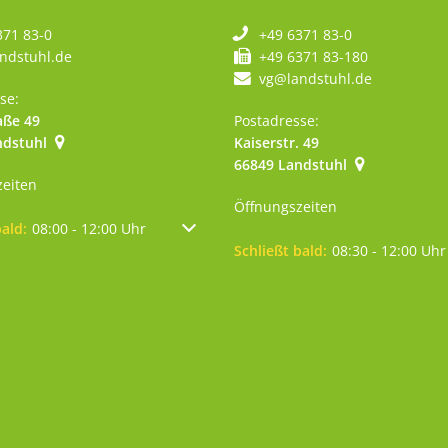
371 83-0
+49 6371 83-0
ndstuhl.de
+49 6371 83-180
vg@landstuhl.de
se:
aße 49
Postadresse:
ndstuhl
Kaiserstr. 49
szublenden
0 Uhr
66849
Landstuhl
zeiten
Öffnungszeiten
um weitere Öffnungs- oder Schließzeiten auszublenden
bald:
08:00
-
12:00
Uhr
Von 08:00 bis 12:00 Uhr
Klicken, um weitere Öffnungs- 
Schließt bald:
08:30
-
12:00
Uhr