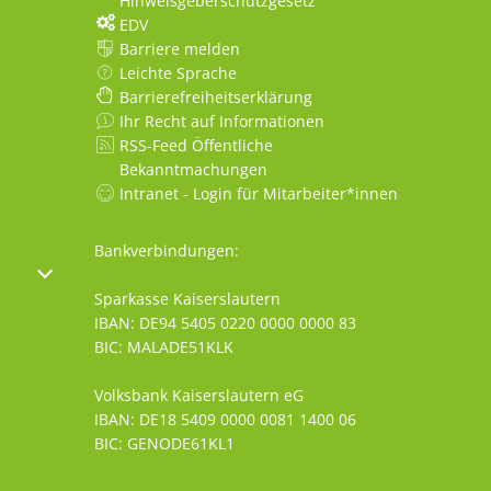
Hinweisgeberschutzgesetz
EDV
Barriere melden
Leichte Sprache
Barrierefreiheitserklärung
Ihr Recht auf Informationen
RSS-Feed Öffentliche
Bekanntmachungen
Intranet - Login für Mitarbeiter*innen
Bankverbindungen:
oder Schließzeiten auszublenden
Von 08:30 bis 12:00 Uhr
Sparkasse Kaiserslautern
IBAN: DE94 5405 0220 0000 0000 83
BIC: MALADE51KLK
Volksbank Kaiserslautern eG
IBAN: DE18 5409 0000 0081 1400 06
BIC: GENODE61KL1