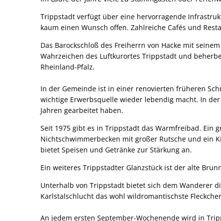
Trippstadt verfügt über eine hervorragende Infrastruk
kaum einen Wunsch offen. Zahlreiche Cafés und Rest
Das Barockschloß des Freiherrn von Hacke mit seinem
Wahrzeichen des Luftkurortes Trippstadt und beherber
Rheinland-Pfalz.
In der Gemeinde ist in einer renovierten früheren Sc
wichtige Erwerbsquelle wieder lebendig macht. In de
Jahren gearbeitet haben.
Seit 1975 gibt es in Trippstadt das Warmfreibad. Ei
Nichtschwimmerbecken mit großer Rutsche und ein Ki
bietet Speisen und Getränke zur Stärkung an.
Ein weiteres Trippstadter Glanzstück ist der alte Br
Unterhalb von Trippstadt bietet sich dem Wanderer di
Karlstalschlucht das wohl wildromantischste Fleckche
An jedem ersten September-Wochenende wird in Tripps