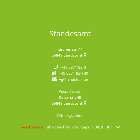
Standesamt
Kirchenstr. 41
66849
Landstuhl
+49 6371 83-0
+49 6371 83-180
vg@landstuhl.de
Postadresse:
Kaiserstr. 49
66849
Landstuhl
Öffnungszeiten
Klicken, um weitere Öffnungs- oder Schließzeiten auszublenden
Geschlossen:
öffnet nächsten Montag um 08:30 Uhr