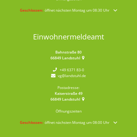
Klicken, um weitere Öffnungs- oder Schließzeiten auszublenden
Geschlossen:
öffnet nächsten Montag um 08:30 Uhr
Einwohnermeldeamt
Bahnstraße 80
66849
Landstuhl
+49 6371 83-0
vg@landstuhl.de
Postadresse:
Kaiserstraße 49
66849
Landstuhl
Öffnungszeiten
Klicken, um weitere Öffnungs- oder Schließzeiten auszublenden
Geschlossen:
öffnet nächsten Montag um 08:00 Uhr