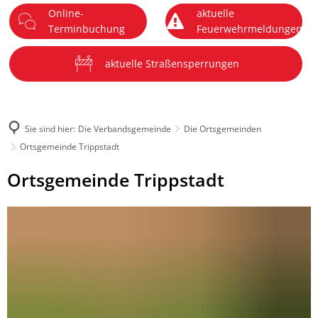
Online-
aktuelle
DE
Terminbuchung
Feuerwehrmeldungen
Menü
aktuelle Straßensperrungen
Sie sind hier:
Die Verbandsgemeinde
Die Ortsgemeinden
Ortsgemeinde Trippstadt
Ortsgemeinde
Ortsgemeinde Trippstadt
Trippstadt