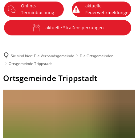
Online-
aktuelle
DE
Terminbuchung
Feuerwehrmeldungen
Menü
aktuelle Straßensperrungen
Sie sind hier:
Die Verbandsgemeinde
Die Ortsgemeinden
Ortsgemeinde Trippstadt
Ortsgemeinde
Ortsgemeinde Trippstadt
Trippstadt