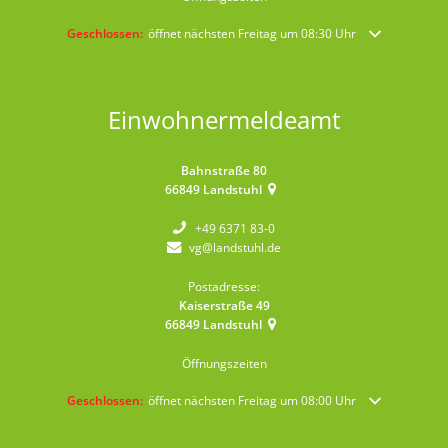
Klicken, um weitere Öffnungs- oder Schließzeiten auszublenden
Geschlossen:
öffnet nächsten Freitag um 08:30 Uhr
Einwohnermeldeamt
Bahnstraße 80
66849
Landstuhl
+49 6371 83-0
vg@landstuhl.de
Postadresse:
Kaiserstraße 49
66849
Landstuhl
Öffnungszeiten
Klicken, um weitere Öffnungs- oder Schließzeiten auszublenden
Geschlossen:
öffnet nächsten Freitag um 08:00 Uhr