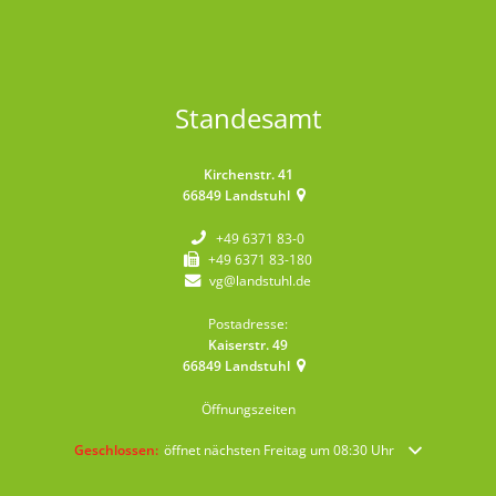
Standesamt
Kirchenstr. 41
66849
Landstuhl
+49 6371 83-0
+49 6371 83-180
vg@landstuhl.de
Postadresse:
Kaiserstr. 49
66849
Landstuhl
Öffnungszeiten
Klicken, um weitere Öffnungs- oder Schließzeiten auszublenden
Geschlossen:
öffnet nächsten Freitag um 08:30 Uhr