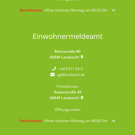
Klicken, um weitere Öffnungs- oder Schließzeiten auszublenden
Geschlossen:
öffnet nächsten Montag um 08:30 Uhr
Einwohnermeldeamt
Bahnstraße 80
66849
Landstuhl
+49 6371 83-0
vg@landstuhl.de
Postadresse:
Kaiserstraße 49
66849
Landstuhl
Öffnungszeiten
Klicken, um weitere Öffnungs- oder Schließzeiten auszublenden
Geschlossen:
öffnet nächsten Montag um 08:00 Uhr