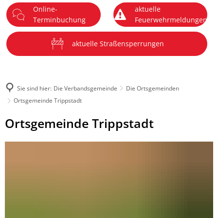
Online-
aktuelle
DE
Terminbuchung
Feuerwehrmeldungen
Menü
aktuelle Straßensperrungen
Sie sind hier:
Die Verbandsgemeinde
Die Ortsgemeinden
Ortsgemeinde Trippstadt
Ortsgemeinde
Ortsgemeinde Trippstadt
Trippstadt