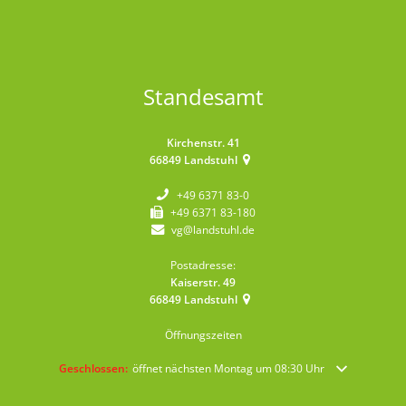
Standesamt
Kirchenstr. 41
66849
Landstuhl
+49 6371 83-0
+49 6371 83-180
vg@landstuhl.de
Postadresse:
Kaiserstr. 49
66849
Landstuhl
Öffnungszeiten
Klicken, um weitere Öffnungs- oder Schließzeiten auszublenden
Geschlossen:
öffnet nächsten Montag um 08:30 Uhr