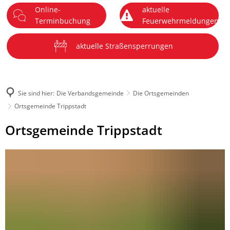
Online-
aktuelle
DE
Terminbuchung
Feuerwehrmeldungen
Menü
aktuelle Straßensperrungen
Sie sind hier:
Die Verbandsgemeinde
Die Ortsgemeinden
Ortsgemeinde Trippstadt
Ortsgemeinde
Ortsgemeinde Trippstadt
Trippstadt