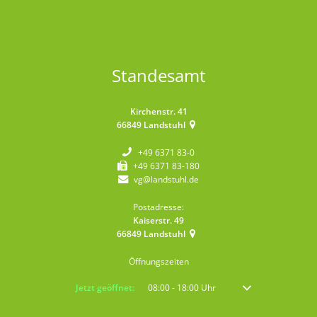
Standesamt
Kirchenstr. 41
66849
Landstuhl
+49 6371 83-0
+49 6371 83-180
vg@landstuhl.de
Postadresse:
Kaiserstr. 49
66849
Landstuhl
Öffnungszeiten
Klicken, um weitere Öffnungs- oder Schließzeiten auszublenden
Jetzt geöffnet:
08:00
-
18:00
Uhr
Von 08:00 bis 18:00 