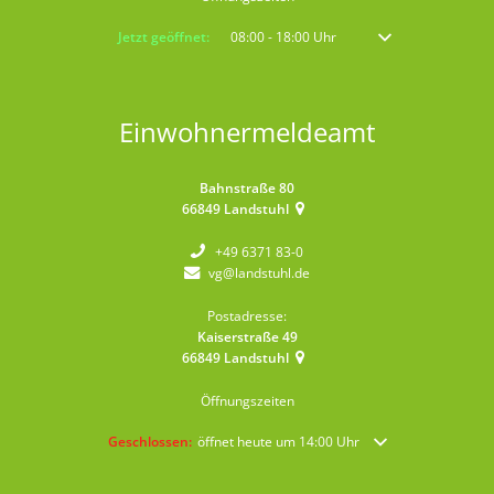
Klicken, um weitere Öffnungs- oder Schließzeiten auszublenden
Jetzt geöffnet:
08:00
-
18:00
Uhr
Von 08:00 bis 18:00 
Einwohnermeldeamt
Bahnstraße 80
66849
Landstuhl
+49 6371 83-0
vg@landstuhl.de
Postadresse:
Kaiserstraße 49
66849
Landstuhl
Öffnungszeiten
Klicken, um weitere Öffnungs- oder Schließzeiten auszublende
Geschlossen:
öffnet heute um 14:00 Uhr