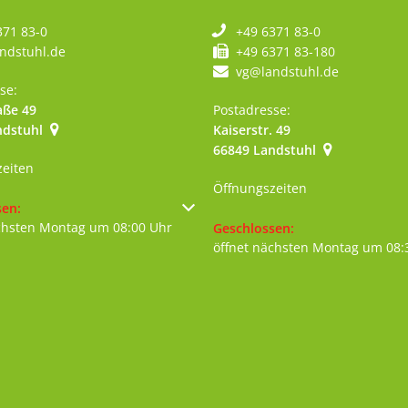
371 83-0
+49 6371 83-0
ndstuhl.de
+49 6371 83-180
vg@landstuhl.de
se:
aße 49
Postadresse:
ndstuhl
Kaiserstr. 49
szublenden
66849
Landstuhl
zeiten
Öffnungszeiten
um weitere Öffnungs- oder Schließzeiten auszublenden
sen:
chsten Montag um 08:00 Uhr
Klicken, um weitere Öffnungs- 
Geschlossen:
öffnet nächsten Montag um 08: