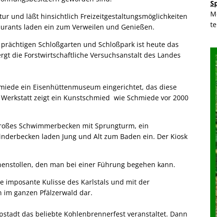
S
M
tur und läßt hinsichtlich Freizeitgestaltungsmöglichkeiten
t
aurants laden ein zum Verweilen und Genießen.
 prächtigen Schloßgarten und Schloßpark ist heute das
gt die Forstwirtschaftliche Versuchsanstalt des Landes
hmiede ein Eisenhüttenmuseum eingerichtet, das diese
r Werkstatt zeigt ein Kunstschmied wie Schmiede vor 2000
n großes Schwimmerbecken mit Sprungturm, ein
nderbecken laden Jung und Alt zum Baden ein. Der Kiosk
unnenstollen, den man bei einer Führung begehen kann.
e imposante Kulisse des Karlstals und mit der
n im ganzen Pfälzerwald dar.
tadt das beliebte Kohlenbrennerfest veranstaltet. Dann