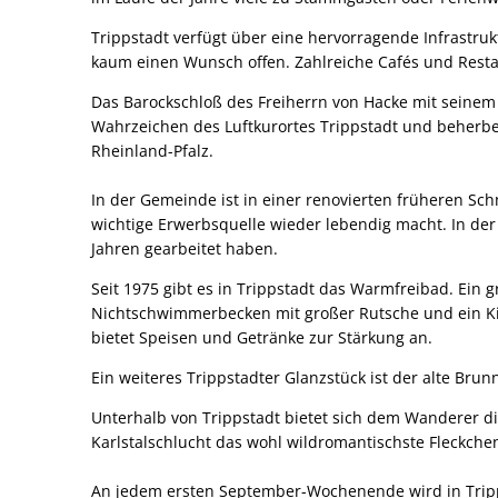
Trippstadt verfügt über eine hervorragende Infrastruk
kaum einen Wunsch offen. Zahlreiche Cafés und Rest
Das Barockschloß des Freiherrn von Hacke mit seinem
Wahrzeichen des Luftkurortes Trippstadt und beherber
Rheinland-Pfalz.
In der Gemeinde ist in einer renovierten früheren Sc
wichtige Erwerbsquelle wieder lebendig macht. In de
Jahren gearbeitet haben.
Seit 1975 gibt es in Trippstadt das Warmfreibad. Ei
Nichtschwimmerbecken mit großer Rutsche und ein Ki
bietet Speisen und Getränke zur Stärkung an.
Ein weiteres Trippstadter Glanzstück ist der alte Br
Unterhalb von Trippstadt bietet sich dem Wanderer di
Karlstalschlucht das wohl wildromantischste Fleckche
An jedem ersten September-Wochenende wird in Tripps