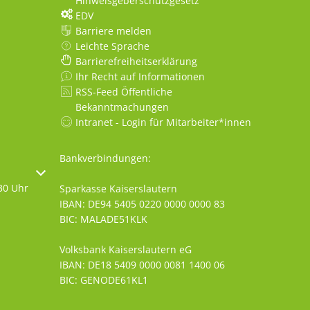
Hinweisgeberschutzgesetz
EDV
Barriere melden
Leichte Sprache
Barrierefreiheitserklärung
Ihr Recht auf Informationen
RSS-Feed Öffentliche
Bekanntmachungen
Intranet - Login für Mitarbeiter*innen
Bankverbindungen:
oder Schließzeiten auszublenden
30 Uhr
Sparkasse Kaiserslautern
IBAN: DE94 5405 0220 0000 0000 83
BIC: MALADE51KLK
Volksbank Kaiserslautern eG
IBAN: DE18 5409 0000 0081 1400 06
BIC: GENODE61KL1