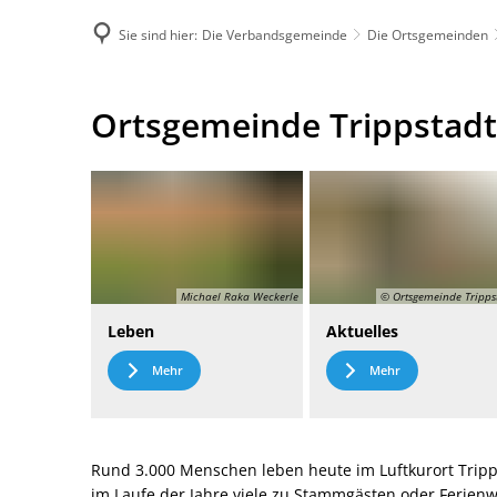
Sie sind hier:
Die Verbandsgemeinde
Die Ortsgemeinden
DE
Menü
Kontak
Ortsgemeinde
Ortsgemeinde Trippstadt
Trippstadt
Michael Raka Weckerle
© Ortsgemeinde Tripps
Leben
Aktuelles
Mehr
Mehr
Rund 3.000 Menschen leben heute im Luftkurort Tripp
im Laufe der Jahre viele zu Stammgästen oder Ferie