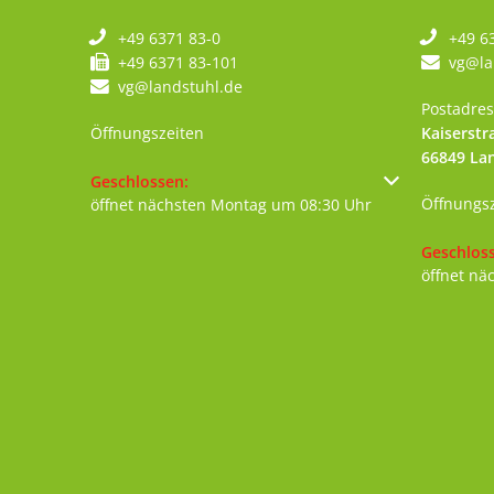
+49 6371 83-0
+49 6
+49 6371 83-101
vg@la
vg@landstuhl.de
Postadres
Öffnungszeiten
Kaiserstr
66849
La
Klicken, um weitere Öffnungs- oder Schließzeiten au
Geschlossen:
Öffnungs
öffnet nächsten Montag um 08:30 Uhr
Klicken, 
Geschlos
öffnet nä