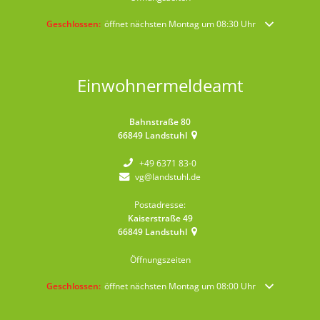
Klicken, um weitere Öffnungs- oder Schließzeiten auszublenden
Geschlossen:
öffnet nächsten Montag um 08:30 Uhr
Einwohnermeldeamt
Bahnstraße 80
66849
Landstuhl
+49 6371 83-0
vg@landstuhl.de
Postadresse:
Kaiserstraße 49
66849
Landstuhl
Öffnungszeiten
Klicken, um weitere Öffnungs- oder Schließzeiten auszublenden
Geschlossen:
öffnet nächsten Montag um 08:00 Uhr