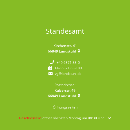
Standesamt
Kirchenstr. 41
66849
Landstuhl
+49 6371 83-0
+49 6371 83-180
vg@landstuhl.de
Postadresse:
Kaiserstr. 49
66849
Landstuhl
Öffnungszeiten
Klicken, um weitere Öffnungs- oder Schließzeiten auszublenden
Geschlossen:
öffnet nächsten Montag um 08:30 Uhr