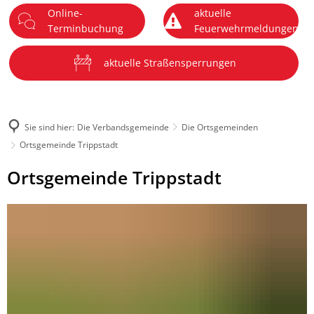
Online-
aktuelle
DE
Terminbuchung
Feuerwehrmeldungen
Menü
aktuelle Straßensperrungen
Sie sind hier:
Die Verbandsgemeinde
Die Ortsgemeinden
Ortsgemeinde Trippstadt
Ortsgemeinde
Ortsgemeinde Trippstadt
Trippstadt