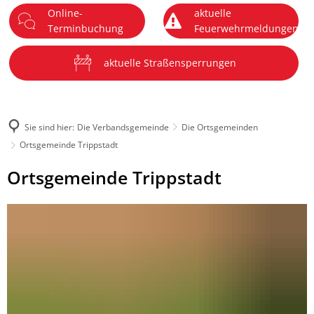
Online-
aktuelle
DE
Terminbuchung
Feuerwehrmeldungen
Menü
aktuelle Straßensperrungen
Sie sind hier:
Die Verbandsgemeinde
Die Ortsgemeinden
Ortsgemeinde Trippstadt
Ortsgemeinde
Ortsgemeinde Trippstadt
Trippstadt