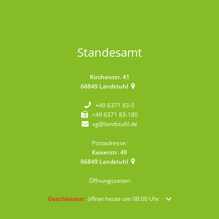
Standesamt
Kirchenstr. 41
66849
Landstuhl
+49 6371 83-0
+49 6371 83-180
vg@landstuhl.de
Postadresse:
Kaiserstr. 49
66849
Landstuhl
Öffnungszeiten
Klicken, um weitere Öffnungs- oder Schließzeiten auszublende
Geschlossen:
öffnet heute um 08:00 Uhr