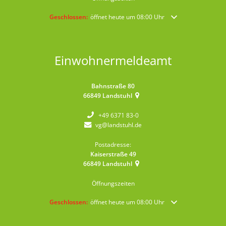
Klicken, um weitere Öffnungs- oder Schließzeiten auszublende
Geschlossen:
öffnet heute um 08:00 Uhr
Einwohnermeldeamt
Bahnstraße 80
66849
Landstuhl
+49 6371 83-0
vg@landstuhl.de
Postadresse:
Kaiserstraße 49
66849
Landstuhl
Öffnungszeiten
Klicken, um weitere Öffnungs- oder Schließzeiten auszublende
Geschlossen:
öffnet heute um 08:00 Uhr