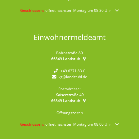
Klicken, um weitere Öffnungs- oder Schließzeiten auszublenden
Geschlossen:
öffnet nächsten Montag um 08:30 Uhr
Einwohnermeldeamt
Bahnstraße 80
66849
Landstuhl
+49 6371 83-0
vg@landstuhl.de
Postadresse:
Kaiserstraße 49
66849
Landstuhl
Öffnungszeiten
Klicken, um weitere Öffnungs- oder Schließzeiten auszublenden
Geschlossen:
öffnet nächsten Montag um 08:00 Uhr