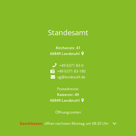
Standesamt
Kirchenstr. 41
66849
Landstuhl
+49 6371 83-0
+49 6371 83-180
vg@landstuhl.de
Postadresse:
Kaiserstr. 49
66849
Landstuhl
Öffnungszeiten
Klicken, um weitere Öffnungs- oder Schließzeiten auszublenden
Geschlossen:
öffnet nächsten Montag um 08:30 Uhr