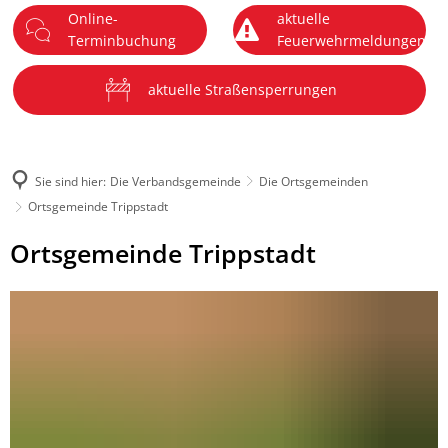
Online-
aktuelle
DE
Terminbuchung
Feuerwehrmeldungen
Menü
aktuelle Straßensperrungen
Sie sind hier:
Die Verbandsgemeinde
Die Ortsgemeinden
Ortsgemeinde Trippstadt
Ortsgemeinde
Ortsgemeinde Trippstadt
Trippstadt