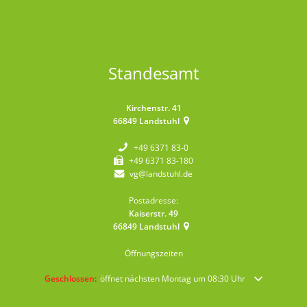
Standesamt
Kirchenstr. 41
66849
Landstuhl
+49 6371 83-0
+49 6371 83-180
vg@landstuhl.de
Postadresse:
Kaiserstr. 49
66849
Landstuhl
Öffnungszeiten
Klicken, um weitere Öffnungs- oder Schließzeiten auszublenden
Geschlossen:
öffnet nächsten Montag um 08:30 Uhr