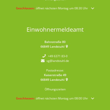
Klicken, um weitere Öffnungs- oder Schließzeiten auszublenden
Geschlossen:
öffnet nächsten Montag um 08:30 Uhr
Einwohnermeldeamt
Bahnstraße 80
66849
Landstuhl
+49 6371 83-0
vg@landstuhl.de
Postadresse:
Kaiserstraße 49
66849
Landstuhl
Öffnungszeiten
Klicken, um weitere Öffnungs- oder Schließzeiten auszublenden
Geschlossen:
öffnet nächsten Montag um 08:00 Uhr