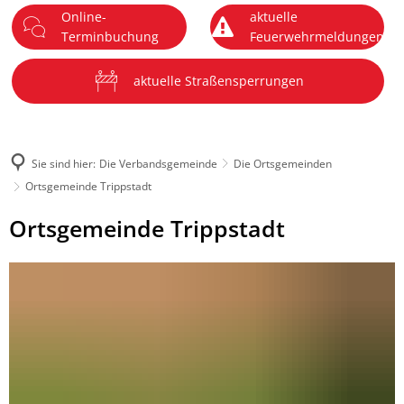
Online-
aktuelle
DE
Terminbuchung
Feuerwehrmeldungen
Menü
aktuelle Straßensperrungen
Sie sind hier:
Die Verbandsgemeinde
Die Ortsgemeinden
Ortsgemeinde Trippstadt
Ortsgemeinde
Ortsgemeinde Trippstadt
Trippstadt