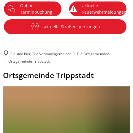
Online-
aktuelle
DE
Terminbuchung
Feuerwehrmeldungen
Menü
aktuelle Straßensperrungen
Sie sind hier:
Die Verbandsgemeinde
Die Ortsgemeinden
Ortsgemeinde Trippstadt
Ortsgemeinde
Ortsgemeinde Trippstadt
Trippstadt