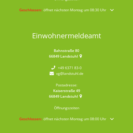
Klicken, um weitere Öffnungs- oder Schließzeiten auszublenden
Geschlossen:
öffnet nächsten Montag um 08:30 Uhr
Einwohnermeldeamt
Bahnstraße 80
66849
Landstuhl
+49 6371 83-0
vg@landstuhl.de
Postadresse:
Kaiserstraße 49
66849
Landstuhl
Öffnungszeiten
Klicken, um weitere Öffnungs- oder Schließzeiten auszublenden
Geschlossen:
öffnet nächsten Montag um 08:00 Uhr