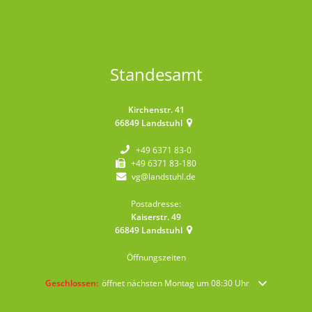
Standesamt
Kirchenstr. 41
66849
Landstuhl
+49 6371 83-0
+49 6371 83-180
vg@landstuhl.de
Postadresse:
Kaiserstr. 49
66849
Landstuhl
Öffnungszeiten
Klicken, um weitere Öffnungs- oder Schließzeiten auszublenden
Geschlossen:
öffnet nächsten Montag um 08:30 Uhr